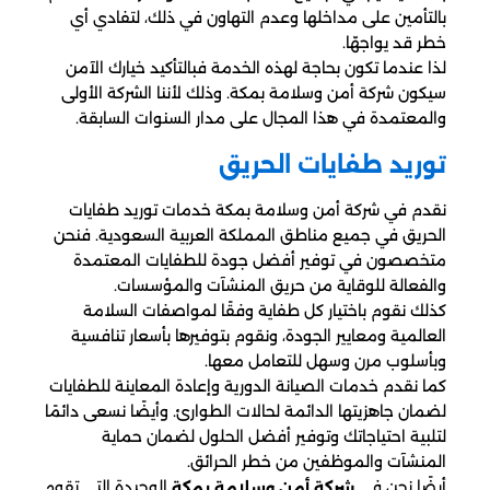
بالتأمين على مداخلها وعدم التهاون في ذلك، لتفادي أي
خطر قد يواجهّا.
لذا عندما تكون بحاجة لهذه الخدمة فبالتأكيد خيارك الآمن
سيكون شركة أمن وسلامة بمكة. وذلك لأننا الشركة الأولى
والمعتمدة في هذا المجال على مدار السنوات السابقة.
توريد طفايات الحريق
نقدم في شركة أمن وسلامة بمكة خدمات توريد طفايات
الحريق في جميع مناطق المملكة العربية السعودية. فنحن
متخصصون في توفير أفضل جودة للطفايات المعتمدة
والفعالة للوقاية من حريق المنشآت والمؤسسات.
كذلك نقوم باختيار كل طفاية وفقًا لمواصفات السلامة
العالمية ومعايير الجودة، ونقوم بتوفيرها بأسعار تنافسية
وبأسلوب مرن وسهل للتعامل معها.
كما نقدم خدمات الصيانة الدورية وإعادة المعاينة للطفايات
لضمان جاهزيتها الدائمة لحالات الطوارئ. وأيضًا نسعى دائمًا
لتلبية احتياجاتك وتوفير أفضل الحلول لضمان حماية
المنشآت والموظفين من خطر الحرائق.
أيضًا نحن في
الوحيدة التي تقوم
شركة أمن وسلامة بمكة