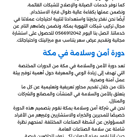
كما نوفر خدمات الصيانة والإصلاح للشبكات القائمة،
ونضمن عملها بكفاءة عالية طوال فترة الاستخدام.
أيضًا نحن نفخر بخبرتنا واستعدادنا لتلبية احتياجات عملائنا في
مجال تركيب شبكات التهوية بمكة، ونضمن رضاءهم التام عن
خدماتنا. اتصل بنا اليوم 0566912042 للحصول على استشارة
مجانية وتقديم عرض سعر يتناسب مع ميزانيتك واحتياجاتك.
دورة أمن وسلامة في مكة
تعد دورة الأمن والسلامة في مكة من الدورات المختصة
التي تهدف إلى زيادة الوعي والمعرفة حول أهمية توفير بيئة
عمل آمنة وصحية.
ذلك من خلال تقديم محاور تعريفية وتعليمية عن كل ما
يتعلق بالأمن والسلامة في المنشآت والمصانع والشركات
والمنازل.
نحن في شركة أمن وسلامة بمكة نقوم بتصميم هذه الدورة
خصيصًا للمديرين والخبراء والاستشاريين وغيرهم من الأفراد
المسؤولين عن أنشطة الصناعات المختلفة. لمنحهم نظرة
شاملة عن سلامة الصناعات العامة.
حيث إننا نقوم بهذه الدورات لكي نوفر للحاضرين فرصة