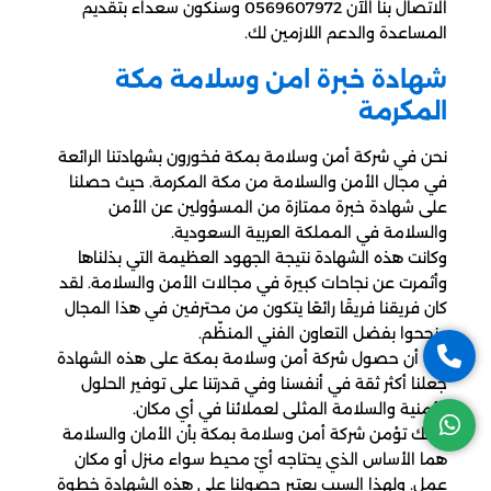
الاتصال بنا الآن 0569607972 وسنكون سعداء بتقديم
المساعدة والدعم اللازمين لك.
شهادة خبرة امن وسلامة مكة
المكرمة
نحن في شركة أمن وسلامة بمكة فخورون بشهادتنا الرائعة
في مجال الأمن والسلامة من مكة المكرمة. حيث حصلنا
على شهادة خبرة ممتازة من المسؤولين عن الأمن
والسلامة في المملكة العربية السعودية.
وكانت هذه الشهادة نتيجة الجهود العظيمة التي بذلناها
وأثمرت عن نجاحات كبيرة في مجالات الأمن والسلامة. لقد
كان فريقنا فريقًا رائعًا يتكون من محترفين في هذا المجال
ونجحوا بفضل التعاون الفني المنظّم.
كما أن حصول شركة أمن وسلامة بمكة على هذه الشهادة
جعلنا أكثر ثقة في أنفسنا وفي قدرتنا على توفير الحلول
الأمنية والسلامة المثلى لعملائنا في أي مكان.
كذلك تؤمن شركة أمن وسلامة بمكة بأن الأمان والسلامة
هما الأساس الذي يحتاجه أيّ محيط سواء منزل أو مكان
عمل. ولهذا السبب يعتبر حصولنا على هذه الشهادة خطوة