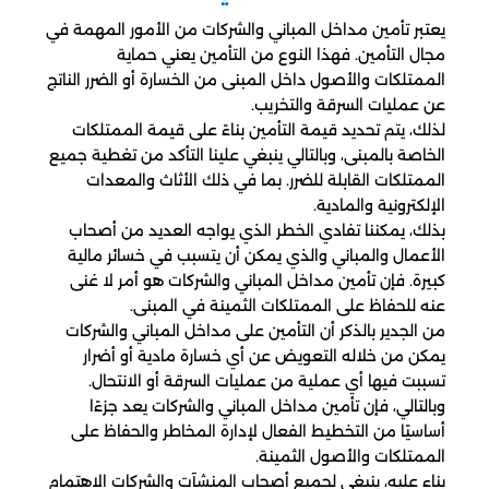
يعتبر تأمين مداخل المباني والشركات من الأمور المهمة في
مجال التأمين. فهذا النوع من التأمين يعني حماية
الممتلكات والأصول داخل المبنى من الخسارة أو الضرر الناتج
عن عمليات السرقة والتخريب.
لذلك، يتم تحديد قيمة التأمين بناءً على قيمة الممتلكات
الخاصة بالمبنى، وبالتالي ينبغي علينا التأكد من تغطية جميع
الممتلكات القابلة للضرر. بما في ذلك الأثاث والمعدات
الإلكترونية والمادية.
بذلك، يمكننا تفادي الخطر الذي يواجه العديد من أصحاب
الأعمال والمباني والذي يمكن أن يتسبب في خسائر مالية
كبيرة. فإن تأمين مداخل المباني والشركات هو أمر لا غنى
عنه للحفاظ على الممتلكات الثمينة في المبنى.
من الجدير بالذكر أن التأمين على مداخل المباني والشركات
يمكن من خلاله التعويض عن أي خسارة مادية أو أضرار
تسببت فيها أي عملية من عمليات السرقة أو الانتحال.
وبالتالي، فإن تأمين مداخل المباني والشركات يعد جزءًا
أساسيًا من التخطيط الفعال لإدارة المخاطر والحفاظ على
الممتلكات والأصول الثمينة.
بناء عليه، ينبغي لجميع أصحاب المنشآت والشركات الاهتمام