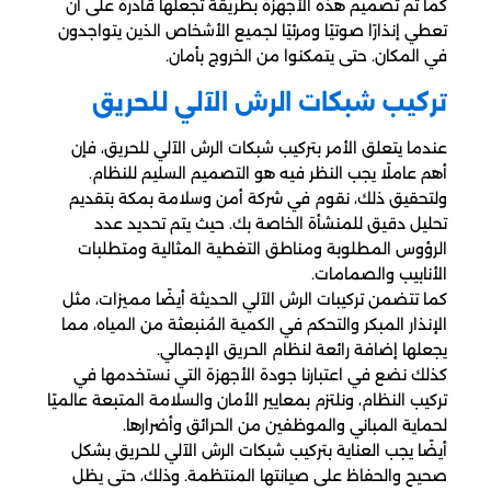
كما تم تصميم هذه الأجهزة بطريقة تجعلها قادرة على أن
تعطي إنذارًا صوتيًا ومرئيًا لجميع الأشخاص الذين يتواجدون
في المكان. حتى يتمكنوا من الخروج بأمان.
تركيب شبكات الرش الآلي للحريق
عندما يتعلق الأمر بتركيب شبكات الرش الآلي للحريق، فإن
أهم عاملًا يجب النظر فيه هو التصميم السليم للنظام.
ولتحقيق ذلك، نقوم في شركة أمن وسلامة بمكة بتقديم
تحليل دقيق للمنشأة الخاصة بك. حيث يتم تحديد عدد
الرؤوس المطلوبة ومناطق التغطية المثالية ومتطلبات
الأنابيب والصمامات.
كما تتضمن تركيبات الرش الآلي الحديثة أيضًا مميزات، مثل
الإنذار المبكر والتحكم في الكمية المُنبعثة من المياه، مما
يجعلها إضافة رائعة لنظام الحريق الإجمالي.
كذلك نضع في اعتبارنا جودة الأجهزة التي نستخدمها في
تركيب النظام، ونلتزم بمعايير الأمان والسلامة المتبعة عالميًا
لحماية المباني والموظفين من الحرائق وأضرارها.
أيضًا يجب العناية بتركيب شبكات الرش الآلي للحريق بشكل
صحيح والحفاظ على صيانتها المنتظمة. وذلك، حتى يظل