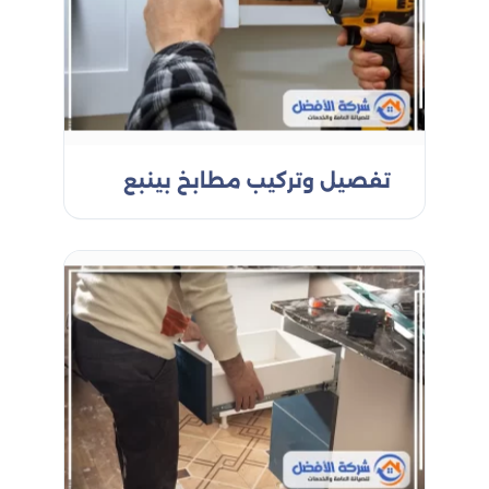
الأجهزة الكهربائية في المطبخ مثل الأفران، الثلاجات،
والميكروويف، مما يضمن لك راحة البال ويقلل من
الحاجة لإصلاحات مستقبلية.نحرص على تقديم خدمات
صيانة مطابخ احترافية باستخدام مواد عالية الجودة
تضمن لك نتائج تدوم طويلاً. كما نعمل على معالجة أي
مشاكل تتعلق بالتصميم أو التركيب، مثل تسريب المياه،
أو انسداد الأحواض، أو تلف الأرفف والخزائن، مما يتيح لك
تفصيل وتركيب مطابخ بينبع
الحصول على مطبخ يعمل بكفاءة تامة.بالإضافة إلى
ذلك، نضمن لك توفير الوقت والمال عبر خدمة صيانة
مطابخ شاملة تُعنى بكافة التفاصيل الدقيقة في
المطبخ. كل ذلك مع الحفاظ على تكاليف معقولة
وخدمة سريعة لضمان راحتك ورضاك التام. تواصل معنا
الآن للحصول على أفضل خدمة صيانة مطابخ بالمملكة،
واستمتع بمطبخ نظيف وآمن وجاهز للاستخدام دائمًا.
إذا كنت تحلم بمطبخ جديد يلبي احتياجاتك
ويعكس ذوقك، فلا تتردد في التواصل معنا.
نحن في شركة الأفضل نساعدك في تحقيق
حلمك بمطبخ مثالي