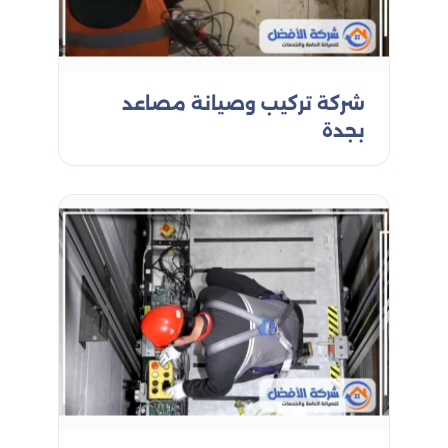
شركة الأفضل
: نعتمد على فريق من الفنيين ذوي
فريق عمل محترف
الخبرة والمهارة في تركيب وصيانة جميع أنواع المصاعد.
: نحرص على تطبيق أعلى معايير
التزام بمعايير السلامة
شركة تركيب وصيانة مصاعد
السلامة في جميع مراحل التركيب والصيانة.
بجدة
: نستخدم قطع غيار أصلية لضمان
قطع غيار أصلية
جودة وأداء المصاعد.
: نوفر خدمة إصلاحات طارئة على مدار
استجابة سريعة
الساعة للتعامل مع أي أعطال مفاجئة.
: نقدم خدماتنا بأسعار تنافسية تتناسب
أسعار تنافسية
مع ميزانياتكم.
: نحن نهتم براحة عملائنا ونسعى
خدمة عملاء متميزة
جاهدين لتلبية احتياجاتهم وتجاوز توقعاتهم.
إذا كنتم تبحثون عن خدمة تركيب وصيانة
مصاعد احترافية وموثوقة، فلا تترددوا في
التواصل معنا. نحن في شركة الأفضل
نضمن لكم مصاعد آمنة وكفؤة لسنوات