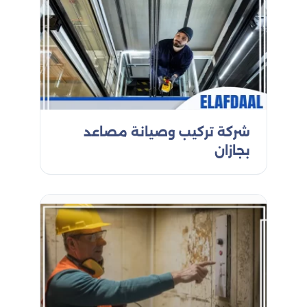
للمبنى والأنظمة الكهربائية والميكانيكية لتحديد أفضل
مكان للمصعد وضمان توافقه مع جميع قوانين
وأنظمة السلامة.
صيانة المصاعد: وقاية واستمرارية
بعد التركيب، نقدم برامج صيانة دورية للحفاظ على عمل
المصاعد بشكل صحيح وتجنب الأعطال المفاجئة. تشمل
خدمات الصيانة:
شركة تركيب وصيانة مصاعد
عمليات تفتيش دورية لتحديد أي مشاكل محتملة.
بجازان
صيانة وقائية للأجزاء الرئيسية للمصعد.
تزييت وتنظيف المكونات المتحركة.
فحص وتعديل أجهزة السلامة.
إصلاحات طارئة: استجابة سريعة
نوفر خدمة إصلاحات طارئة على مدار الساعة للتعامل
مع أي أعطال مفاجئة قد تحدث في المصاعد. فريقنا
المتخصص سيصل إليك بسرعة ويقوم بإصلاح المشكلة
بكفاءة لضمان استمرارية عمل المصعد.
مميزات خدمات تركيب وصيانة المصاعد من