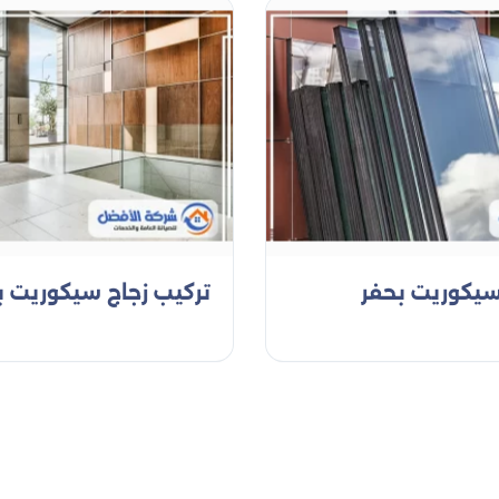
ور تضيف لمسة فنية، نحن نوفر لك الخيارات المثالية لتجعل مسا
بعناية لضمان أن تحصل على مرايا حسب الطلب في الدمام أو 
حديثة، مميزة، وذات تصميم أنيق يعكس ذوقك الشخصي ويزيد
أنواع الزجاج الذي نقوم بتركيبه
ي تتطلب الحد من الضوضاء مثل المكاتب، الاستوديوهات، والغ
بين الغرف.
قة من الهواء أو الغاز بينهما، مما يساهم في تحسين العزل 
والمباني التجارية.
سيكوريت بحفر
تركيب زجاج سيكوريت ب
 تحتاج إلى الزجاج القوي مثل الأبواب الزجاجية، النوافذ الأمن
العالية للصدمات.
ثر أنواع الزجاج أمانًا، حيث يتم معالجته حراريًا لزيادة قوته. 
إلى الأثاث الزجاجي.
لذي يُستخدم في النوافذ والأبواب، ويسمح بدخول الضوء الطبيع
ى الزجاج تُستخدم في النوافذ الداخلية والخارجية للمنازل
تتطلب مقاومة للحرارة العالية مثل المطابخ الصناعية والمخاب