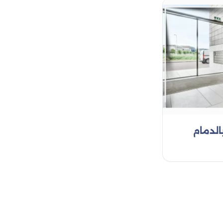
حتك أكثر تميزاً.نحن نولي اهتماماً كبيراً بالتصاميم
أي مدينة أخرى بكل سهولة. مع خدمتنا، ستتمكن من
 من رونق المكان.
رف الصوتية. يساعد هذا النوع في تقليل انتقال الصوت
الحراري ويقلل من استهلاك الطاقة. مثالي للمنازل
الدمام
ية، ومناطق الحركة الكثيفة. يتميز بالصلابة والمقاومة
يُستخدم في واجهات المباني، النوافذ، والأبواب، بالإضافة
ي إلى المكان، مما يجعل المكان أكثر إشراقًا.
 والكنائس والفنادق، مما يضيف لمسة جمالية وخصوصية.
ز. يتميز بقدرته على تحمل درجات الحرارة المرتفعة.