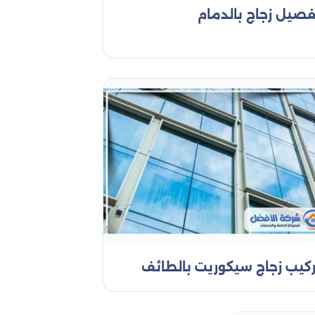
فصيل زجاج بالدمام
ة والراحة. نحن نوفر لك أبواب زجاجية للمنازل وأبواب
تصاميم العصرية والكلاسيكية التي تلبي ذوقك وتلائم
اج المقاوم للكسر، لتوفير حلول تناسب جميع المتطلبات.
 المتينة.إذا كنت تبحث عن
شركة تركيب أبواب زجاجية
 طلبك في تركيب أبواب زجاجية للمنازل والفيلات، مع
عالية الجودة تجعل مكانك أكثر جاذبية وعملية،
زجاجية
حيط المكان، ليصبح جزءًا من تصميمك الداخلي بشكل
سب الطلب لتتناسب تماماً مع أي مساحة أو تصميم
لإضاءة الطبيعية، إلى المرايا الصغيرة التي تضيف لمسة
ركيب زجاج سيكوريت بالطائف
 الحمامات، الصالونات، والمكاتب، مع إمكانية اختيار
 تضيف أناقة وعصرية لأي مكان، كما يمكن تنفيذ
ضمن أن كل مرآة تصل إليك بالحجم والشكل المثاليين.