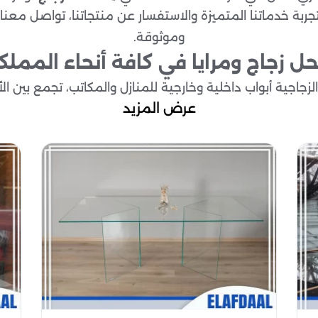
 لتجربة خدماتنا المتميزة والاستفسار عن منتجاتنا، تواصل معنا
وموثوقة.
ل زجاج ومرايا في كافة أنحاء المملك
الزجاجية أبواب داخلية وخارجية للمنازل والمكاتب، تجمع بين الأن
الزجاجية نوافذ مقاومة للكسر وعازلة للحرارة والصوت، لتوفير ال
عرض المزيد
ت والمباني تصميم وتنفيذ واجهات عصرية تعكس جمال المكا
أحجام وتصاميم مختلفة للمنازل والصالات التجارية مع دقة عا
ور تركيب زجاج للطاولات والخزائن والأرفف، لتقديم لمسة جمال
المقاوم للكسر لتوفير حماية إضافية في الأماكن التي تتطلب أما
ل للصوت والحرارة لتوفير بيئة هادئة ومريحة داخل المنازل وا
فذ الزجاجية إصلاح الخدوش، استبدال الكسور، والحفاظ على الشك
توفير تصاميم مبتكرة تناسب كافة المساحات والاحتياجات ا
لقاعات والمساحات الداخلية لتعزيز الخصوصية وإضفاء طاب
تركيب تقديم نصائح حول اختيار نوع الزجاج المناسب والتصم
لسريع الالتزام بالمواعيد وتنفيذ العمل بكفاءة عالية دون الت