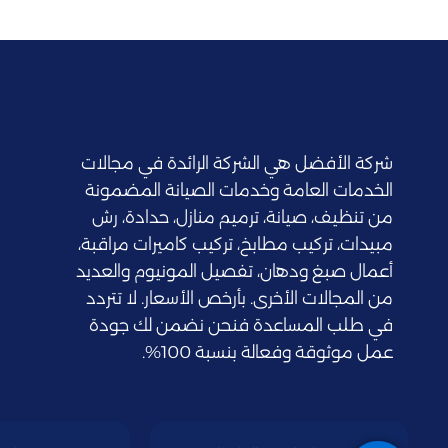
: يُستخدم بشكل رئيسي في واجهات ال
الزجاج العاكس
: يقوم فريقنا
التقييم والتصميم
: نستخدم مواد عالية الجودة تتن
اختيار المواد
: يتم تركيب
التنفيذ الدقيق
شركة الأفضل هي الشركة الرائدة في مجالات
: بعد الانتهاء من التر
الفحص والضمان
الخدمات العامة وخدمات الصيانة المضمونة
من تنظيف، صيانة، ترميم منازل، حدادة، رش
مبيدات، تركيب مطابخ، تركيب كاميرات مراقبة،
في محلنا للزجاج نقدم لك خيارات متعددة تناسب جميع
أعمال صبغ ودهان، تفصيل المونيوم والعديد
المخصص للمنازل والمكاتب.نحن نعرض عروض وخصومات 
من المجالات الأخرى. بأرخص الأسعار. لا تتردد
أبواب منزلية، أو مرايا بأحجام مختلفة، أو زجاج للمطا
في طلب المساعدة فنحن نضمن لك جودة
والمثلج، مما يتيح لك اختيار المنتجات التي تتناسب مع
عمل موثوقة وفعالة بنسبة 100%.
والزجاج المخصص للديكورات، مع إمكانية تحديد المقاسا
يسعون للحصول على أفضل الأسعار، نقدم باقات شاملة 
معرفة تفاصيل التكلفة الحقيقية لكل نوع زجاج بسهو
الموسمية واحصل على أسعار منافس