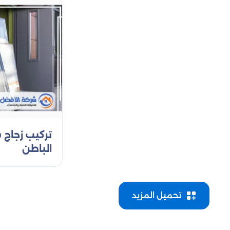
سواء كنت تبحث عن
أو مرايا ديك
تركيب مرايا جدارية
الفريدة والجودة العالية، لذا يتم تنفيذ كل طلب 
الحصول على مرايا 
: يتم استخدامه في الأماكن الت
الزجاج العازل للصوت
: يتكون من طبقتين من الزجاج مع طب
الزجاج المزدوج
تركيب زجاج 
: يُستخدم في الأماكن التي
الزجاج المقاوم للصدمات
الباطن
(المقسى): يُعتبر الزجاج السيكوريت أك
الزجاج السيكوريت
: هو الزجاج التقليدي الشفاف ا
الزجاج الشفاف
تحميل المزيد
(المزخرف): يتميز بتصميمات زخرفية عل
الزجاج المعشق
: يُستخدم في الأماكن التي 
الزجاج المقاوم للحرارة