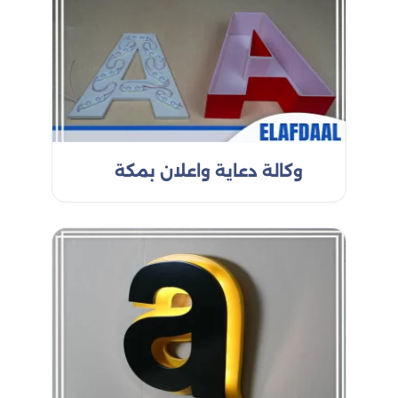
تعزيز ظهور شركتك في السوق المحلي. إليك مجموعة
من الخدمات التي نقدمها:
نحن متخصصون في
تصميم اللوحات الإعلانية
تصميم اللوحات الإعلانية التي تتميز بالجودة والإبداع.
يقوم فريقنا المحترف بإعداد تصاميم مبتكرة تواكب
أحدث الاتجاهات في عالم الإعلان، مما يضمن لك
الحصول على نتائج فعّالة. سواء كانت لوحات إعلانات
الطرق أو الإعلانات الثابتة، فإننا نقدم تصاميم تلائم
وكالة دعاية واعلان بمكة
تمامًا احتياجاتك الدعائية وتساعد في تعزيز انتشار
علامتك التجارية.
إعلانات الطرق هي أحد أقوى الوسائل
إعلانات الطرق
التي تضمن لك وصول رسالتك الإعلانية إلى أكبر عدد من
الناس. نحن نساعدك في تصميم وتنفيذ إعلانات الطرق
التي لا تُنسى، والتي تجذب انتباه المارة والسائقين.
نستخدم تقنيات حديثة لضمان وضوح الرسالة، ودقتها
في التعبير عن فكرة المنتج أو الخدمة التي تقدمها.
تتمتع اللوحات المضيئة بقدرة كبيرة
اللوحات المضيئة
على جذب الانتباه، خاصة في المناطق المزدحمة أو في