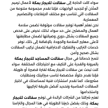
سواء كانت الحاجة إلى
لأعمال ترميم
سقالات للايجار بمكة
المآذن أو لتجديد الواجهات، فإننا نقدم مجموعة متنوعة من
السقالات التي تتناسب مع مختلف الارتفاعات والتصاميم
المعمارية.
نحن نعلم أهمية توفير سقالات موثوقة تضمن سلامة
العمال والمصلين على حد سواء. لذلك، نحرص على فحص
جميع السقالات بشكل دوري وصيانتها لضمان مطابقتها
لأعلى معايير السلامة والجودة. بالإضافة إلى ذلك، نوفر
خدمات التركيب والتفكيك الاحترافية لضمان تركيب السقالات
بشكل صحيح وآمن.
تتميز خدماتنا في مجال
سقالات المساجد للايجار بمكة
بالمرونة والقدرة على التكيف مع احتياجاتك المختلفة. سواء
كنت تبحث عن سقالات للايجار بمكة
لفترة قصيرة أو طويلة،
فإننا نقدم حلولًا مخصصة تناسب ميزانيتك ومتطلبات
مشروعك. كما نقدم استشارات فنية لمساعدتك في اختيار
السقالات المناسبة وتحديد أفضل طريقة لتركيبها
واستخدامها.
تعتبر شركتنا من الشركات الرائدة في توفير
سقالات للايجار
، وذلك بفضل خبرتنا الطويلة في هذا المجال والتزامنا
بمكة