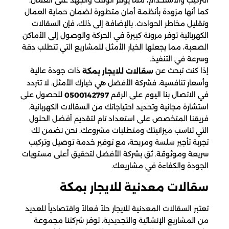
التركيب والاستخدام، مما يوفر الوقت والجهد على العمال.
كما أنها مزودة بأنظمة أمان متطورة لضمان حماية العمال
وتقليل مخاطر الحوادث. بالإضافة إلى ذلك، فإن السقالات
الكهربائية توفر مرونة كبيرة في الحركة والوصول إلى الأماكن
الصعبة، مما يجعلها الخيار الأمثل للمشاريع التي تتطلب دقة
وسرعة في التنفيذ.
إذا كنت تبحث عن
ذات جودة عالية
سقالات للايجار بمكة
وأسعار تنافسية، فشركة الأفضل هي خيارك الأمثل. لا تتردد
في الاتصال بنا اليوم على الرقم
للحصول على
0500142797
استشارة مجانية وتحديد احتياجاتك من السقالات الكهربائية.
فريقنا المتخصص على استعداد تام لتقديم أفضل الحلول
التي تناسب ميزانيتك ومتطلبات مشروعك. نحن نضمن لك
تجربة تأجير سلسة ومريحة، مع توفير خدمة توصيل وتركيب
سريعة وموثوقة. ثق بشركة الأفضل لتحقيق أعلى مستويات
الجودة والكفاءة في مشاريعك.
سقالات معدنية للايجار​ بمكة
تعتبر السقالات المعدنية للايجار حلاً فعالاً واقتصادياً للعديد
من المشاريع الإنشائية والتجديدية. توفر شركتنا مجموعة