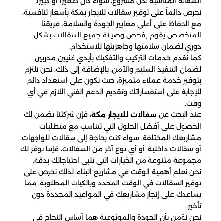
السقالة المناسبة لكل مشروع، سواء كان صغيراً أو كبيراً.
نحرص دائماً على توفير سقالات للايجار بمكة بأسعار تنافسية،
مع الحفاظ على أعلى معايير الجودة والسلامة. فريقنا
المتخصص يقوم بفحص وصيانة جميع السقالات بشكل
دوري لضمان سلامتها وجاهزيتها للاستخدام.
كما نقدم خدمات التركيب والتفكيك بأيدي فنيين مدربين
لضمان التنفيذ السليم والآمن. بالإضافة إلى ذلك، نحن نلتزم
بتوفير خدمة عملاء متميزة، حيث نكون على استعداد دائم
للإجابة على استفساراتك وتقديم الدعم الفني اللازم في أي
وقت.
عند البحث عن
، فإن شركتنا تضمن لك
سقالات للايجار مكة
الحصول على أفضل الحلول التي تتناسب مع متطلبات
مشاريعك المختلفة. سواء كنت بحاجة إلى سقالات للواجهات،
أو سقالات داخلية، أو أي نوع آخر من السقالات، فإننا نوفر لك
مجموعة متنوعة من الخيارات التي تلبي احتياجاتك بدقة.
نحن نعلم أهمية الوقت في مشاريع البناء، لذلك نحرص على
توفير السقالات في الوقت المحدد وبالكيات المطلوبة، مما
يساعدك على إنجاز مشاريعك في المواعيد المحددة دون
تأخير.
نحن نؤمن بأن الجودة والموثوقية هما أساس النجاح في