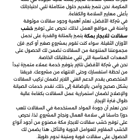
المكرمة. نحن نتمبز بتقديم حلول متكاملة تلبي احتياجاتك
بأعلى معايير السلامة والكفاءة.
في شركة الأفضل، نعلم أهمية وجود سقالات موثوقة
وآمنة في مواقع العمل. لذلك، نحرص على توفير
خشب
يتميز بالمتانة والقدرة على تحمل
سقالات للايجار بمكة
الأوزان الثقيلة. سواء كنت تقوم بمشروع صغير أو كبير، فإن
مجموعتنا المتنوعة من السقالات تضمن لك الحصول على
المعدات المناسبة التي تلبي متطلباتك الخاصة.
نحن في شركة الأفضل نلتزم بتوفير خدمة عملاء متميزة تبدأ
من لحظة استفسارك وحتى الانتهاء من مشروعك. فريقنا
المتخصص يقدم الدعم الفني اللازم لضمان تركيب السقالات
بشكل صحيح وآمن. بالإضافة إلى ذلك، نقدم خدمات الصيانة
والإصلاح لضمان استمرارية عمل السقالات بكفاءة عالية
طوال فترة الإيجار.
نحن نعلم أن جودة المواد المستخدمة في السقالات تلعب
دورًا حاسمًا في سلامة العمال ونجاح المشروع. لذا، نحرص
على توفير خشب سقالات للايجار مكة مصنوع من أجود أنواع
الخشب المقاوم للعوامل الجوية والتآكل. هذا يضمن لك
الحصول على سقالات قوية ومتينة تدوم طويلاً.