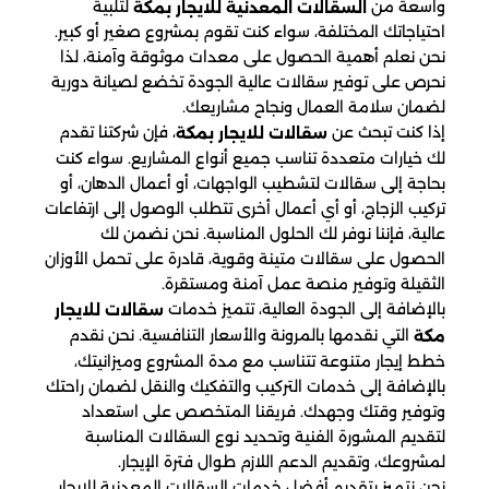
واسعة من
لتلبية
السقالات المعدنية للايجار بمكة
احتياجاتك المختلفة، سواء كنت تقوم بمشروع صغير أو كبير.
نحن نعلم أهمية الحصول على معدات موثوقة وآمنة، لذا
نحرص على توفير سقالات عالية الجودة تخضع لصيانة دورية
لضمان سلامة العمال ونجاح مشاريعك.
إذا كنت تبحث عن
، فإن شركتنا تقدم
سقالات للايجار بمكة
لك خيارات متعددة تناسب جميع أنواع المشاريع. سواء كنت
بحاجة إلى سقالات لتشطيب الواجهات، أو أعمال الدهان، أو
تركيب الزجاج، أو أي أعمال أخرى تتطلب الوصول إلى ارتفاعات
عالية، فإننا نوفر لك الحلول المناسبة. نحن نضمن لك
الحصول على سقالات متينة وقوية، قادرة على تحمل الأوزان
الثقيلة وتوفير منصة عمل آمنة ومستقرة.
بالإضافة إلى الجودة العالية، تتميز خدمات
سقالات للايجار
التي نقدمها بالمرونة والأسعار التنافسية. نحن نقدم
مكة
خطط إيجار متنوعة تتناسب مع مدة المشروع وميزانيتك،
بالإضافة إلى خدمات التركيب والتفكيك والنقل لضمان راحتك
وتوفير وقتك وجهدك. فريقنا المتخصص على استعداد
لتقديم المشورة الفنية وتحديد نوع السقالات المناسبة
لمشروعك، وتقديم الدعم اللازم طوال فترة الإيجار.
نحن نتمبز بتقديم أفضل خدمات السقالات المعدنية للايجار