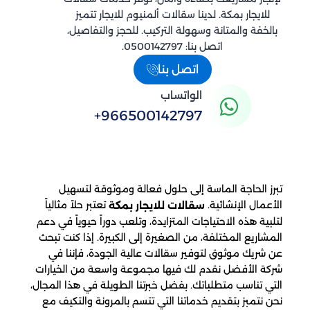
للايجار بمكة. لدينا سقالات ألمنيوم للايجار تتميز
بالخفة والمتانة وسهولة التركيب. للحجز والتفاصيل،
اتصل بنا: 0500142797.
اتصل بنا
الواتساب
+966500142797
تبرز الحاجة الماسة إلى حلول فعالة وموثوقة لتسهيل
الأعمال الإنشائية.
تعتبر حلاً مثالياً
سقالات للايجار بمكة
لتلبية هذه الاحتياجات المتزايدة، وتلعب دوراً حيوياً في دعم
المشاريع المختلفة، من الصغيرة إلى الكبيرة. إذا كنت تبحث
عن شريك موثوق لتوفير سقالات عالية الجودة، فإننا في
شركة الأفضل نقدم لك فيها مجموعة واسعة من الخيارات
التي تناسب متطلباتك. بفضل خبرتنا الطويلة في هذا المجال،
نحن نتمبز بتقديم خدماتنا التي تتسم بالمرونة والتكيف مع