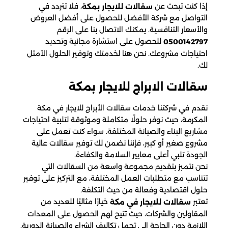
إذا كنت تبحث عن
، فلا تتردد في
سقالات للايجار بمكة
التواصل مع شركة الأفضل للحصول على أفضل العروض
والأسعار التنافسية. يمكنك الاتصال بنا على الرقم
للحصول على استشارة مجانية وتحديد
0500142797
احتياجات مشروعك. نحن هنا لخدمتك وتوفير الحلول الأمثل
لك.
سقالات الابراج​ للايجار بمكة
نقدم في شركتنا خدمات سقالات الأبراج للايجار في مكة
المكرمة، حيث نوفر حلولًا متكاملة وموثوقة لتلبية احتياجات
مشاريع البناء والصيانة المختلفة. سواء كنت تعمل على
مشروع صغير أو كبير، فإننا نضمن لك توفير سقالات عالية
الجودة تلبي أعلى معايير السلامة والكفاءة.
نحن نتمبز بتقديم مجموعة واسعة من السقالات التي
تتناسب مع متطلبات العمل المختلفة، مع التركيز على توفير
حلول اقتصادية وفعالة من حيث التكلفة.
تعتبر
خيارًا مثاليًا للعديد من
سقالات للايجار في مكة
المقاولين والشركات، حيث تتيح لهم الحصول على المعدات
اللازمة دون الحاجة إلى تحمل تكاليف الشراء والصيانة الدورية.