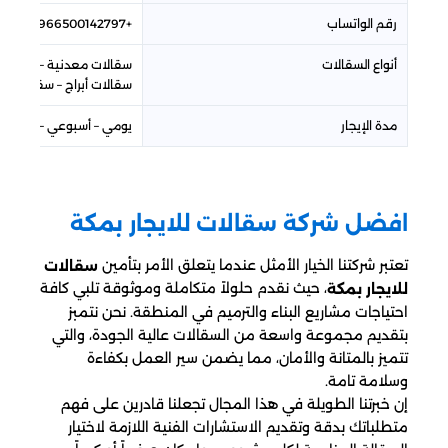
رقم الواتساب
+966500142797
أنواع السقالات
سقالات معدنية – ألومنيو
سقالات أبراج – سقالات و
مدة الإيجار
يومي – أسبوعي – شهري
افضل شركة سقالات للايجار​ بمكة
تعتبر شركتنا الخيار الأمثل عندما يتعلق الأمر بتأمين
سقالات
، حيث نقدم حلولاً متكاملة وموثوقة تلبي كافة
للايجار بمكة
احتياجات مشاريع البناء والترميم في المنطقة. نحن نتمبز
بتقديم مجموعة واسعة من السقالات عالية الجودة، والتي
تتميز بالمتانة والأمان، مما يضمن سير العمل بكفاءة
وسلامة تامة.
إن خبرتنا الطويلة في هذا المجال تجعلنا قادرين على فهم
متطلباتك بدقة وتقديم الاستشارات الفنية اللازمة لاختيار