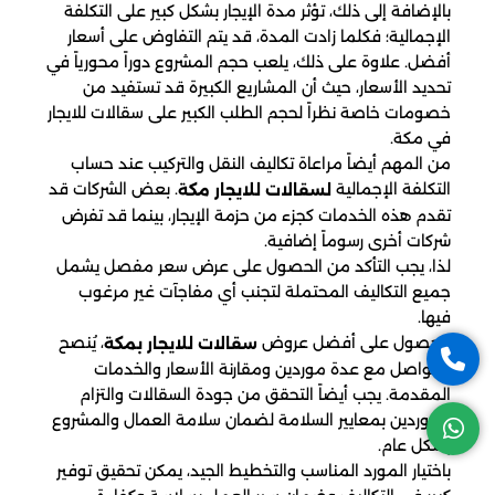
بالإضافة إلى ذلك، تؤثر مدة الإيجار بشكل كبير على التكلفة
الإجمالية؛ فكلما زادت المدة، قد يتم التفاوض على أسعار
أفضل. علاوة على ذلك، يلعب حجم المشروع دوراً محورياً في
تحديد الأسعار، حيث أن المشاريع الكبيرة قد تستفيد من
خصومات خاصة نظراً لحجم الطلب الكبير على سقالات للايجار
في مكة.
من المهم أيضاً مراعاة تكاليف النقل والتركيب عند حساب
التكلفة الإجمالية
. بعض الشركات قد
لسقالات للايجار مكة
تقدم هذه الخدمات كجزء من حزمة الإيجار، بينما قد تفرض
شركات أخرى رسوماً إضافية.
لذا، يجب التأكد من الحصول على عرض سعر مفصل يشمل
جميع التكاليف المحتملة لتجنب أي مفاجآت غير مرغوب
فيها.
للحصول على أفضل عروض
، يُنصح
سقالات للايجار بمكة
بالتواصل مع عدة موردين ومقارنة الأسعار والخدمات
المقدمة. يجب أيضاً التحقق من جودة السقالات والتزام
الموردين بمعايير السلامة لضمان سلامة العمال والمشروع
بشكل عام.
باختيار المورد المناسب والتخطيط الجيد، يمكن تحقيق توفير