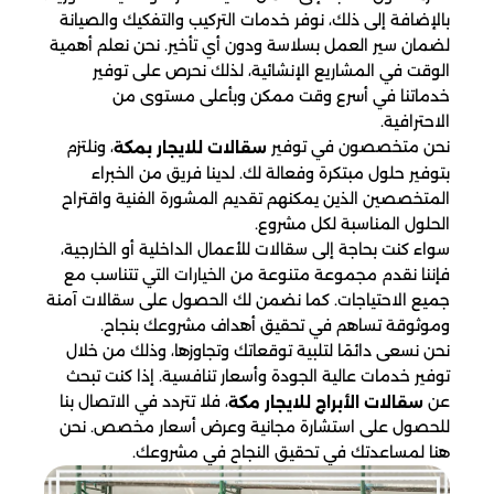
بالإضافة إلى ذلك، نوفر خدمات التركيب والتفكيك والصيانة
لضمان سير العمل بسلاسة ودون أي تأخير. نحن نعلم أهمية
الوقت في المشاريع الإنشائية، لذلك نحرص على توفير
خدماتنا في أسرع وقت ممكن وبأعلى مستوى من
الاحترافية.
نحن متخصصون في توفير
، ونلتزم
سقالات للايجار بمكة
بتوفير حلول مبتكرة وفعالة لك. لدينا فريق من الخبراء
المتخصصين الذين يمكنهم تقديم المشورة الفنية واقتراح
الحلول المناسبة لكل مشروع.
سواء كنت بحاجة إلى سقالات للأعمال الداخلية أو الخارجية،
فإننا نقدم مجموعة متنوعة من الخيارات التي تتناسب مع
جميع الاحتياجات. كما نضمن لك الحصول على سقالات آمنة
وموثوقة تساهم في تحقيق أهداف مشروعك بنجاح.
نحن نسعى دائمًا لتلبية توقعاتك وتجاوزها، وذلك من خلال
توفير خدمات عالية الجودة وأسعار تنافسية. إذا كنت تبحث
عن
، فلا تتردد في الاتصال بنا
سقالات الأبراج للايجار مكة
للحصول على استشارة مجانية وعرض أسعار مخصص. نحن
هنا لمساعدتك في تحقيق النجاح في مشروعك.