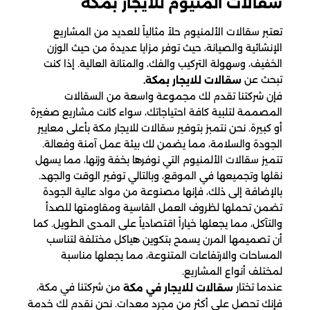
سقالات المنيوم​ للايجار بمكة
تعتبر سقالات الألمنيوم حلاً مثالياً للعديد من المشاريع
الإنشائية والصيانة، حيث توفر مزايا عديدة من حيث الوزن
الخفيف، وسهولة التركيب والفك، والمتانة العالية. إذا كنت
تبحث عن
سقالات للايجار بمكة.
فإن شركتنا تقدم لك مجموعة واسعة من السقالات
المصممة لتلبية كافة احتياجاتك، سواء كانت مشاريع صغيرة
أو كبيرة. نحن نتمبز بتوفير سقالات للايجار مكة بأعلى معايير
الجودة والسلامة، مما يضمن لك بيئة عمل آمنة وفعالة.
تتميز سقالات الألمنيوم التي نوفرها بخفة وزنها، مما يسهل
نقلها وتجميعها في الموقع، وبالتالي توفير الوقت والجهد.
بالإضافة إلى ذلك، فإنها مصنوعة من مواد عالية الجودة
تضمن تحملها لظروف العمل القاسية ومقاومتها للصدأ
والتآكل، مما يجعلها خياراً اقتصادياً على المدى الطويل. كما
أن تصميمها المرن يسمح بتكوين هياكل مختلفة لتناسب
المساحات والارتفاعات المتنوعة، مما يجعلها مناسبة
لمختلف أنواع المشاريع.
عندما تختار
من شركتنا في مكة،
سقالات للايجار في مكة
فإنك تحصل على أكثر من مجرد معدات. نحن نقدم لك خدمة