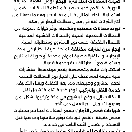
: نؤمن بأهمية المتابعة
صيانة السقالات أثناء فترة الإيجار
الدورية، لذا نقدم خدمات صيانة منتظمة للسقالات لضمان
استمرارية الأداء المثالي خلال مدة الإيجار، وهو ما يجعلنا من
أكثر الشركات ثقة في مجال سقالات للإيجار في مكة.
: نوفّر خيارات متنوعة من
توريد سقالات معدنية وخشبية
السقالات المعدنية المتينة والسقالات الخشبية المناسبة
للأعمال الخفيفة، حسب نوع المشروع ومتطلباته الفنية.
: نمنحك حرية الاختيار في مدة
إيجار مرن لفترات مختلفة
الإيجار، سواء لفترة قصيرة لمهام محددة أو طويلة لمشاريع
مستمرة، مع أسعار تنافسية وخدمة فورية.
: يقدم مهندسونا استشارات
استشارات فنية متخصصة
فنية دقيقة لمساعدتك على اختيار نوع السقالات الأنسب
لحجم المشروع وطبيعته، مما يعزز الكفاءة ويقلل التكاليف.
: نوفر خدمة شاملة تشمل نقل
خدمة النقل والتركيب
السقالات إلى موقع المشروع في مكة وتركيبها بشكل آمن
وسريع، لتسهيل سير العمل دون تأخير.
: جميع السقالات لدينا تمر بعمليات
شهادات فحص الأمان
فحص دقيقة، ونقدم شهادات توثّق سلامتها وجودتها قبل
الاستخدام لضمان الثقة التامة في خدماتنا.
: نقدم حلولًا
تأجير سقالات للمشاريع الكبيرة والصغيرة