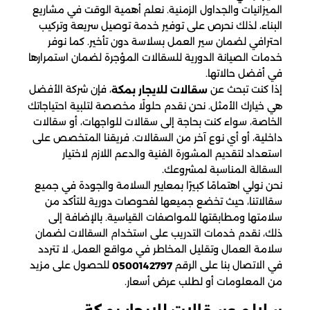
الميزانيات والجداول الزمنية. نعلم أهمية الوقت في مشاريع
البناء، لذلك نحرص على توفير خدمة توصيل سريعة وتركيب
احترافي لضمان سير العمل بسلاسة دون تأخير. كما نوفر
خدمات الصيانة الدورية للسقالات المؤجرة لضمان استمرارها
في أفضل حالاتها.
إذا كنت تبحث عن
، فإن شركة الأفضل
سقالات للايجار بمكة
هي خيارك الأمثل. نحن نقدم حلولًا مخصصة لتلبية احتياجاتك
الخاصة، سواء كنت بحاجة إلى سقالات للواجهات، أو سقالات
داخلية، أو أي نوع آخر من السقالات. فريقنا المتخصص على
استعداد لتقديم المشورة الفنية والدعم اللازم لاختيار
السقالة المناسبة لمشروعك.
نحن نولي اهتمامًا كبيرًا بمعايير السلامة والجودة في جميع
سقالاتنا، حيث تخضع جميعها لفحوصات دورية للتأكد من
سلامتها ومطابقتها للمواصفات القياسية. بالإضافة إلى
ذلك، نقدم خدمات التدريب على استخدام السقالات لضمان
سلامة العمال وتقليل المخاطر في مواقع العمل. لا تتردد
في الاتصال بنا على الرقم
للحصول على مزيد
0500142797
من المعلومات أو لطلب عرض أسعار.