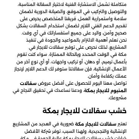
متكاملة تشمل الاستشارة الفنية لاختيار السقالة المناسبة،
والتوصيل والتركيب في الموقع، والصيانة الدورية لضمان
سلامة واستمرارية العمل. فريقنا المتخصص يحرص على
تقديم الدعم الفني اللازم لضمان استخدام السقالات بشكل
صحيح وآمن، والرد على جميع استفساراتك في أي وقت.
نحن نعلم أهمية الالتزام بالمواعيد والجودة في تنفيذ
المشاريع، لذلك نحرص على توفير سقالات للايجار في
مكة
في الوقت المحدد وبالحالة الممتازة. سواء كنت تقوم
بأعمال ترميم، أو دهان، أو تركيب واجهات، أو أي نوع آخر من
الأعمال الإنشائية، فإن سقالاتنا ستوفر لك الدعم اللازم لإنجاز
عملك بكفاءة وأمان.
تواصل معنا اليوم للحصول على أفضل عروض
سقالات
، ودعنا نساعدك في تحقيق النجاح في
المنيوم للايجار
بمكة
مشروعك.
خشب سقالات​ للايجار بمكة
تعتبر
ضرورية في العديد من المشاريع
سقالات للايجار مكة
الإنشائية والتجديدية، ولهذا السبب، توفر شركة الأفضل
خيارات خشب سقالات للايجار بمكة عالية الجودة في مكة