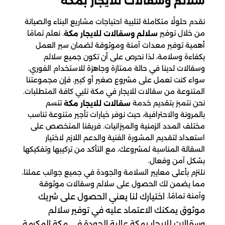
سلالم وسقالات​ للايجار بمكة
نقدم حلولًا متكاملة لتلبية احتياجات مشاريع البناء والصيانة
من خلال توفير
. نعلم تمامًا
سلالم وسقالات للايجار مكة
أهمية توفير معدات آمنة وموثوقة لضمان سير العمل
بكفاءة وسلامة، لذا نحرص على أن تكون جميع سلالم
وسقالات لدينا في حالة ممتازة وجاهزة للاستخدام الفوري.
سواء كنت تعمل على مشروع صغير أو كبير، فإن مجموعتنا
المتنوعة من سقالات للايجار في مكة تلبي كافة المتطلبات.
نحن نتمبز بتقديم خدمة
تتسم
سقالات للايجار مكة
بالمرونة والاحترافية، حيث نوفر خيارات تأجير متنوعة تناسب
مختلف المدد الزمنية والميزانيات. فريقنا المتخصص على
استعداد لتقديم المشورة الفنية والدعم اللازم لاختيار
السقالة المناسبة لمشروعك، مع التأكد من تركيبها وتفكيكها
بشكل آمن وفعال.
نلتزم بأعلى معايير السلامة والجودة في جميع جوانب عملنا،
مما يضمن لك الحصول على سلالم وسقالات موثوقة
وآمنة تمامًا.
اختيارك لنا يعني الحصول على شريك
موثوق يمكنك الاعتماد عليه في توفير سلالم
وسقالات للايجار بمكة عالية الجودة في مكة المكرمة.