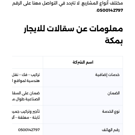
مختلف أنواع المشاريع. لا تتردد في التواصل معنا على الرقم
.
0500142797
معلومات عن سقالات للايجار​
بمكة
اسم الشركة
الأفض
خدمات إضافية
تركيب – فك – نقل – فحص 
هندسية لمواقع البناء
الضمان
ضمان على السقالات ضد ا
الصناعية طوال مدة الإيجا
نوع الخدمة
تأجير وتركيب جميع أنواع ا
ثابتة – معلقة – ألومنيوم 
رقم الهاتف
0500142797