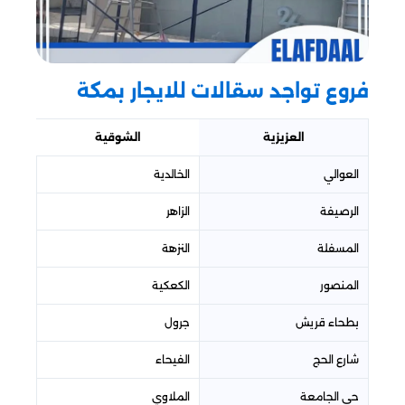
فروع تواجد سقالات للايجار​ بمكة
العزيزية
الشوقية
العوالي
الخالدية
الرصيفة
الزاهر
المسفلة
النزهة
المنصور
الكعكية
بطحاء قريش
جرول
شارع الحج
الفيحاء
حي الجامعة
الملاوي