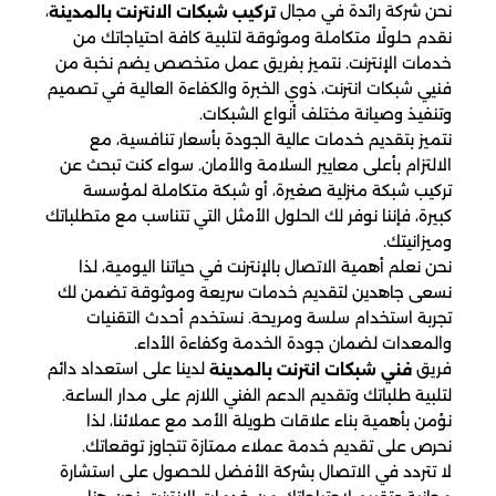
نحن شركة رائدة في مجال
،
تركيب شبكات الانترنت بالمدينة
نقدم حلولًا متكاملة وموثوقة لتلبية كافة احتياجاتك من
خدمات الإنترنت. نتميز بفريق عمل متخصص يضم نخبة من
فنيي شبكات انترنت، ذوي الخبرة والكفاءة العالية في تصميم
وتنفيذ وصيانة مختلف أنواع الشبكات.
نتميز بتقديم خدمات عالية الجودة بأسعار تنافسية، مع
الالتزام بأعلى معايير السلامة والأمان. سواء كنت تبحث عن
تركيب شبكة منزلية صغيرة، أو شبكة متكاملة لمؤسسة
كبيرة، فإننا نوفر لك الحلول الأمثل التي تتناسب مع متطلباتك
وميزانيتك.
نحن نعلم أهمية الاتصال بالإنترنت في حياتنا اليومية، لذا
نسعى جاهدين لتقديم خدمات سريعة وموثوقة تضمن لك
تجربة استخدام سلسة ومريحة. نستخدم أحدث التقنيات
والمعدات لضمان جودة الخدمة وكفاءة الأداء.
فريق
لدينا على استعداد دائم
فني شبكات انترنت بالمدينة
لتلبية طلباتك وتقديم الدعم الفني اللازم على مدار الساعة.
نؤمن بأهمية بناء علاقات طويلة الأمد مع عملائنا، لذا
نحرص على تقديم خدمة عملاء ممتازة تتجاوز توقعاتك.
لا تتردد في الاتصال بشركة الأفضل للحصول على استشارة