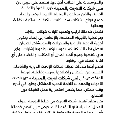
والمؤسسات على اختلاف أحجامها. نعتمد على فريق من
ذوي الخبرة والكفاءة
فني شبكات الانترنت بالمدينة
العالية، والذين يمتلكون المعرفة اللازمة لتركيب وإعداد
جميع أنواع الشبكات، سواء كانت سلكية أو لاسلكية، بكفاءة
وفعالية.
تشمل خدماتنا تركيب وتمديد كابلات شبكات الإنترنت،
وتوصيلها بالأجهزة المختلفة، بالإضافة إلى إعداد وتكوين
أجهزة التوجيه (الراوتر) والمحولات (السويتشات) لضمان
أفضل أداء للشبكة. كما نقوم بتركيب وتقوية إشارات الواي
فاي لتغطية جميع أنحاء المنزل أو المكتب، والقضاء على أي
نقاط ضعف في الإشارة.
نقدم أيضًا خدمات صيانة شبكات الإنترنت الدورية والشاملة،
للكشف عن الأعطال وإصلاحها بسرعة وفاعلية. فريقنا
المتخصص في
مجهز بأحدث
فني شبكات انترنت بالمدينة
الأدوات والمعدات اللازمة لتحديد المشاكل وحلها في أسرع
وقت ممكن، مما يضمن استمرارية عمل الشبكة دون
انقطاع.
نحن نعلم أهمية شبكة الإنترنت في حياتنا اليومية، سواء
للعمل أو الدراسة أو الترفيه، لذلك نحرص على تقديم خدماتنا
بأعلى معايير الجودة والموثوقية. نلتزم بتقديم حلول مبتكرة