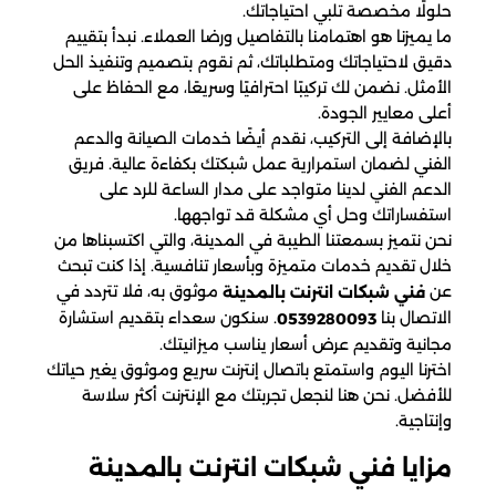
حلولًا مخصصة تلبي احتياجاتك.
ما يميزنا هو اهتمامنا بالتفاصيل ورضا العملاء. نبدأ بتقييم
دقيق لاحتياجاتك ومتطلباتك، ثم نقوم بتصميم وتنفيذ الحل
الأمثل. نضمن لك تركيبًا احترافيًا وسريعًا، مع الحفاظ على
أعلى معايير الجودة.
بالإضافة إلى التركيب، نقدم أيضًا خدمات الصيانة والدعم
الفني لضمان استمرارية عمل شبكتك بكفاءة عالية. فريق
الدعم الفني لدينا متواجد على مدار الساعة للرد على
استفساراتك وحل أي مشكلة قد تواجهها.
نحن نتميز بسمعتنا الطيبة في المدينة، والتي اكتسبناها من
خلال تقديم خدمات متميزة وبأسعار تنافسية. إذا كنت تبحث
عن
موثوق به، فلا تتردد في
فني شبكات انترنت بالمدينة
الاتصال بنا
. سنكون سعداء بتقديم استشارة
0539280093
مجانية وتقديم عرض أسعار يناسب ميزانيتك.
اخترنا اليوم واستمتع باتصال إنترنت سريع وموثوق يغير حياتك
للأفضل. نحن هنا لنجعل تجربتك مع الإنترنت أكثر سلاسة
وإنتاجية.
مزايا فني شبكات انترنت بالمدينة