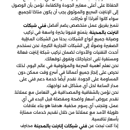
الحفاظ على أعلى معايير الجودة والكفاءة. نؤمن بأن الوصول
إلى الإنترنت السريع والموثوق يجب أن يكون متاحًا للجميع،
سواء كانوا أفرادًا أو شركات.
نتميز بفريق عمل متخصص يضم أفضل
فني شبكات
. يتمتع فنيونا بخبرة واسعة في تركيب
انترنت بالمدينة
وصيانة جميع أنواع الشبكات، بدءًا من الشبكات المنزلية
الصغيرة وصولًا إلى الشبكات التجارية الكبيرة. نحن نستخدم
أحدث التقنيات والأدوات لضمان تركيب شبكة إنترنت فعالة
ومستقرة تلبي احتياجاتك وتفوق توقعاتك.
نحن نعلم أهمية السرعة والموثوقية في عالم اليوم، لذلك
نحرص على إنجاز جميع أعمالنا في أسرع وقت ممكن دون
المساومة على الجودة. نقدم أيضًا خدمة دعم فني على
مدار الساعة لحل أي مشاكل قد تواجهك.
نحن نؤمن بالشفافية والمصداقية في التعامل مع عملائنا.
نقدم عروض أسعار واضحة ومفصلة قبل البدء في أي
عمل، ونتجنب أي رسوم مخفية. هدفنا هو بناء علاقات
طويلة الأمد مع عملائنا من خلال تقديم خدمات ممتازة
بأسعار تنافسية.
إذا كنت تبحث عن
محترف
فني شبكات إنترنت بالمدينة