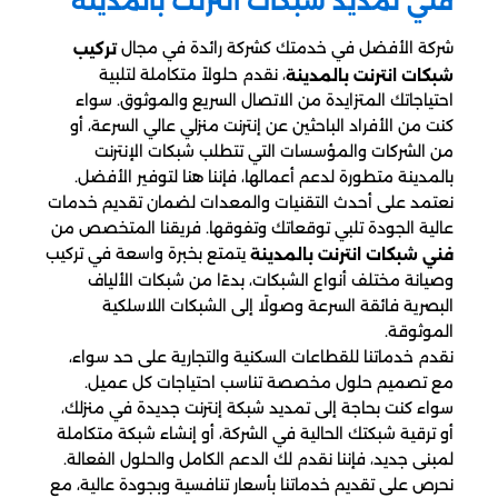
فني تمديد شبكات انترنت بالمدينة
شركة الأفضل في خدمتك كشركة رائدة في مجال
تركيب
، نقدم حلولاً متكاملة لتلبية
شبكات انترنت بالمدينة
احتياجاتك المتزايدة من الاتصال السريع والموثوق. سواء
كنت من الأفراد الباحثين عن إنترنت منزلي عالي السرعة، أو
من الشركات والمؤسسات التي تتطلب شبكات الإنترنت
بالمدينة متطورة لدعم أعمالها، فإننا هنا لتوفير الأفضل.
نعتمد على أحدث التقنيات والمعدات لضمان تقديم خدمات
عالية الجودة تلبي توقعاتك وتفوقها. فريقنا المتخصص من
يتمتع بخبرة واسعة في تركيب
فني شبكات انترنت بالمدينة
وصيانة مختلف أنواع الشبكات، بدءًا من شبكات الألياف
البصرية فائقة السرعة وصولًا إلى الشبكات اللاسلكية
الموثوقة.
نقدم خدماتنا للقطاعات السكنية والتجارية على حد سواء،
مع تصميم حلول مخصصة تناسب احتياجات كل عميل.
سواء كنت بحاجة إلى تمديد شبكة إنترنت جديدة في منزلك،
أو ترقية شبكتك الحالية في الشركة، أو إنشاء شبكة متكاملة
لمبنى جديد، فإننا نقدم لك الدعم الكامل والحلول الفعالة.
نحرص على تقديم خدماتنا بأسعار تنافسية وبجودة عالية، مع