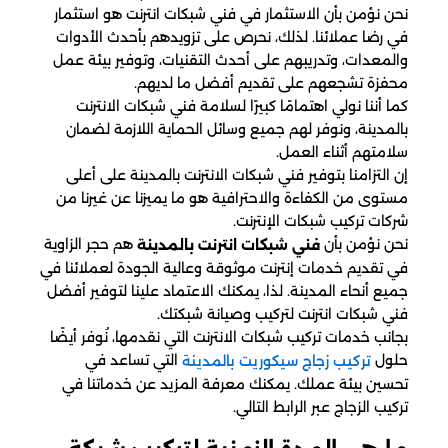
نحن نؤمن بأن الاستثمار في فني شبكات انترنت هو استثمار
في رضا عملائنا. لذلك، نحرص على تزويدهم بأحدث الأدوات
والمعدات، وتدريبهم على أحدث التقنيات، وتوفير بيئة عمل
محفزة تشجعهم على تقديم أفضل ما لديهم.
كما أننا نولي اهتمامًا كبيرًا لسلامة فني شبكات الانترنت
بالمدينة، ونوفر لهم جميع وسائل الحماية اللازمة لضمان
سلامتهم أثناء العمل.
إن التزامنا بتوفير فني شبكات الانترنت بالمدينة على أعلى
مستوى من الكفاءة والاحترافية هو ما يميزنا عن غيرنا من
شركات تركيب شبكات الإنترنت.
نحن نؤمن بأن
هم حجر الزاوية
فني شبكات انترنت بالمدينة
في تقديم خدمات إنترنت موثوقة وعالية الجودة لعملائنا في
جميع أنحاء المدينة. لذا، يمكنك الاعتماد علينا لتوفير أفضل
فني شبكات انترنت لتركيب وصيانة شبكتك.
بجانب خدمات تركيب شبكات الانترنت التي نقدمها، نُوفر أيضًا
حلول
التي تساعد في
تركيب زجاج سيكوريت بالمدينة
تحسين بيئة عملك. يمكنك معرفة المزيد عن خدماتنا في
تركيب الزجاج عبر الرابط التالي.