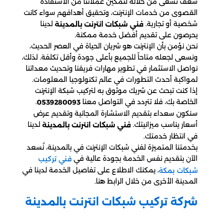
شغف نسعى من خلاله لتمكين عملائنا من الاستفادة
القصوى من خدمات الإنترنت، وتحقيق أهدافهم سواء كانت
شخصية أو تجارية.
لدينا
فني شبكات انترنت بالمدينة
يحرصون على تقديم أفضل خدمة ممكنة.
نحن نؤمن بأن الإنترنت هو شريان الحياة في العصر الحديث،
ونسعى لجعله متاحاً للجميع بأعلى جودة وأقل تكلفة. لذلك،
نواصل الاستثمار في تطوير مهارات فريقنا وتحديث معداتنا
لمواكبة أحدث التطورات في عالم تكنولوجيا المعلومات.
إذا كنت تبحث عن شريك موثوق به لتركيب شبكة الإنترنت
الخاصة بك، فلا تتردد في التواصل معنا
.
0539280093
سنكون سعداء بتقديم الاستشارة المجانية وتقديم عرض
أسعار يناسب ميزانيتك.
لدينا
فني شبكات انترنت بالمدينة
في انتظار خدمتك.
بخدمتنا المتميزة لفني شبكات الإنترنت في بالمدينة، نُسعد
الآن بتقديم نفس الخدمة بجودة عالية في
فني تركيب
، يمكنك الاطلاع على تفاصيل الخدمة لدينا في
شبكات بمكة
المدينة الأخرى من خلال الرابط هنا.
شركة تركيب شبكات انترنت بالمدينة