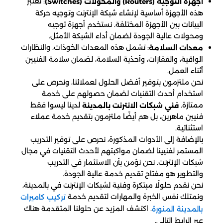
: تعتبر
أجهزة التوجيه (Routers) والمحولات (Switches)
هذه الأجهزة أساسية لإنشاء شبكة الإنترنت وتوجيه حركة
البيانات بين الأجهزة المختلفة. نستخدم أجهزة توجيه
ومحولات عالية الجودة لضمان أداء الشبكة الأمثل.
: تشمل هذه المعدات الخوذات، والنظارات
معدات السلامة
الواقية، والقفازات، وأحذية السلامة، لضمان سلامة الفنيين
أثناء العمل.
نحن ملتزمون بتوفير أفضل الحلول لعملائنا، ونحرص على
استخدام أحدث التقنيات لضمان حصولهم على خدمة
ممتازة.
لدينا ليسوا فقط
فني شبكات الانترنت بالمدينة
فنيين ماهرين، بل هم أيضًا ملتزمون بتقديم خدمة عملاء
استثنائية.
بالإضافة إلى الأدوات المذكورة، نحرص على توفير التدريب
المستمر لفنيينا لضمان مواكبتهم لأحدث التقنيات في مجال
شبكات الإنترنت. نحن نؤمن بأن الاستثمار في التدريب
والتطوير هو مفتاح تقديم خدمة عالية الجودة.
نحن نقدم حلولًا مبتكرة وفنية لشبكات الإنترنت في بالمدينة،
ونمتلك نفس الخبرة والمهارات لتقديم خدمة
تركيب كاميرات
. اكتشف المزيد عن حلولنا المتقدمة هناك
بالمدينة المنورة
عبر الرابط التالي.