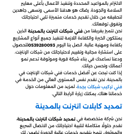
الالتزام بالمواعيد المحددة وتنفيذ الأعمال بأعلى معايير
السلامة والجودة. رضاك هو هدفنا الأسمى، ونسعى جاهدين
لتحقيقه من خلال تقديم خدمات متميزة تلبي احتياجاتك
وتفوق توقعاتك.
نحن نتميز بفريقنا من
الذين
فني شبكات انترنت بالمدينة
يمتلكون الخبرة والكفاءة اللازمة لتنفيذ جميع أنواع المشاريع
بكفاءة ومهنية عالية. اتصل بنا اليوم
للحصول
0539280093
على استشارة مجانية وتقييم لاحتياجاتك من شبكات الإنترنت،
ودعنا نساعدك في بناء شبكة قوية وموثوقة تدعم نمو
أعمالك وتحسن حياتك.
إذا كنت تبحث عن أفضل خدمات فني شبكات الإنترنت في
بالمدينة، نحن نقدم نفس المستوى العالي من الخدمة في
، لمزيد من المعلومات حول
فني تركيب شبكات بجدة
خدماتنا هناك، يمكنك زيارة الرابط التالي.
تمديد كابلات انترنت بالمدينة
نحن شركة متخصصة في
،
تمديد شبكات انترنت بالمدينة
نقدم حلولًا متكاملة لتلبية احتياجاتك من الاتصال السريع
والموثوق. نتميز بتقديم خدمات عالية الجودة تضمن لك