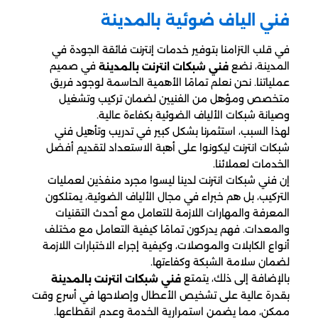
فني الياف ضوئية بالمدينة
في قلب التزامنا بتوفير خدمات إنترنت فائقة الجودة في
المدينة، نضع
في صميم
فني شبكات انترنت بالمدينة
عملياتنا. نحن نعلم تمامًا الأهمية الحاسمة لوجود فريق
متخصص ومؤهل من الفنيين لضمان تركيب وتشغيل
وصيانة شبكات الألياف الضوئية بكفاءة عالية.
لهذا السبب، استثمرنا بشكل كبير في تدريب وتأهيل فني
شبكات انترنت ليكونوا على أهبة الاستعداد لتقديم أفضل
الخدمات لعملائنا.
إن فني شبكات انترنت لدينا ليسوا مجرد منفذين لعمليات
التركيب، بل هم خبراء في مجال الألياف الضوئية، يمتلكون
المعرفة والمهارات اللازمة للتعامل مع أحدث التقنيات
والمعدات. فهم يدركون تمامًا كيفية التعامل مع مختلف
أنواع الكابلات والموصلات، وكيفية إجراء الاختبارات اللازمة
لضمان سلامة الشبكة وكفاءتها.
بالإضافة إلى ذلك، يتمتع
فني شبكات انترنت بالمدينة
بقدرة عالية على تشخيص الأعطال وإصلاحها في أسرع وقت
ممكن، مما يضمن استمرارية الخدمة وعدم انقطاعها.