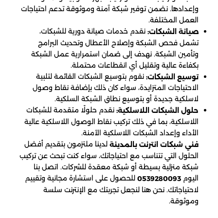
وإعدادها. نضمن توفير شبكة آمنة وموثوقة تدعم احتياجات
العمل المختلفة.
نقدم خدمات صيانة دورية للشبكات،
صيانة الشبكات:
تشمل فحص الشبكة وإصلاح الأعطال وتحديث البرامج
وتأمين الشبكة. نهدف إلى ضمان استمرارية عمل الشبكة
بكفاءة عالية وتقليل أي انقطاعات محتملة.
نقوم بتوسيع الشبكات القائمة لتلبية
توسيع الشبكات:
الاحتياجات المتزايدة، سواء كان ذلك بإضافة نقاط وصول
لاسلكية جديدة أو بتوسيع نطاق الشبكة السلكية.
نقدم حلولًا متقدمة للشبكات
حلول الشبكات اللاسلكية:
اللاسلكية، بما في ذلك تركيب نقاط الوصول اللاسلكية عالية
الأداء وإعداد الشبكات اللاسلكية الآمنة.
لدينا ملتزمون بتقديم أفضل
فني شبكات انترنت بالمدينة
الحلول التي تتناسب مع احتياجاتك، سواء كنت تبحث عن تركيب
شبكة منزلية بسيطة أو شبكة معقدة للشركات. اتصل بنا
اليوم
للحصول على استشارة مجانية وتقييم
0539280093
لاحتياجاتك. نحن هنا لنجعل تجربتك مع الإنترنت سلسة
وموثوقة.