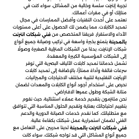
تجربة إنترنت سلسة وخالية من المشاكل، سواء كنت في
منازلك أو في مقرات أعمالك.
نعتمد على أحدث التقنيات وأفضل الممارسات في مجال
تمديد الكابلات، مما يضمن لك الحصول على أعلى مستويات
الأداء والاستقرار. فريقنا المتخصص من
فني شبكات انترنت
يتمتع بخبرة واسعة في تركيب وصيانة جميع أنواع
بالمدينة
شبكات الإنترنت، بدءًا من الشبكات المنزلية الصغيرة وصولًا
إلى الشبكات المؤسسية الكبيرة والمعقدة.
تشمل خدماتنا تمديد كابلات الألياف البصرية التي توفر
سرعات فائقة وأداءً ممتازًا، بالإضافة إلى تمديد كابلات
الإيثرنت التقليدية لتلبية مختلف الاحتياجات والميزانيات.
نحرص على استخدام أجود أنواع الكابلات والمعدات لضمان
متانة الشبكة وطول عمرها الافتراضي.
نحن ملتزمون بتقديم خدمة عملاء استثنائية، حيث نقوم
بتقييم احتياجاتك بعناية وتقديم الحلول المناسبة التي تتوافق
مع متطلباتك. كما نقدم خدمات الصيانة الدورية والدعم
الفني لضمان استمرارية عمل شبكتك بكفاءة عالية.
لدينا مدربين على التعامل مع
فني شبكات انترنت بالمدينة
جميع أنواع المشاكل التي قد تواجه شبكتك، سواء كانت