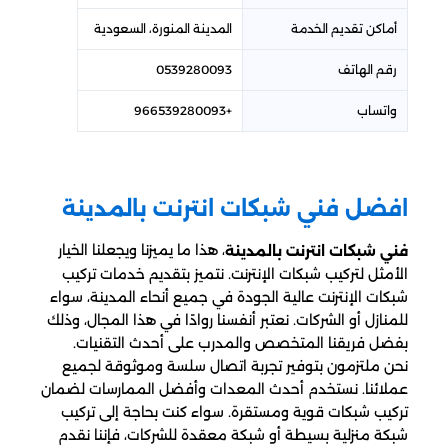
أماكن تقديم الخدمة
المدينة المنورة، السعودية
رقم الهاتف
0539280093
واتساب
+966539280093
افضل فني شبكات انترنت بالمدينة
، هذا ما يميزنا ويجعلنا الخيار
فني شبكات انترنت بالمدينة
الأمثل لتركيب شبكات الإنترنت. نتميز بتقديم خدمات تركيب
شبكات الإنترنت عالية الجودة في جميع أنحاء المدينة، سواء
للمنازل أو الشركات. نعتبر أنفسنا روادًا في هذا المجال، وذلك
بفضل فريقنا المتخصص والمدرب على أحدث التقنيات.
نحن ملتزمون بتوفير تجربة اتصال سلسة وموثوقة لجميع
عملائنا. نستخدم أحدث المعدات وأفضل الممارسات لضمان
تركيب شبكات قوية ومستقرة. سواء كنت بحاجة إلى تركيب
شبكة منزلية بسيطة أو شبكة معقدة للشركات، فإننا نقدم