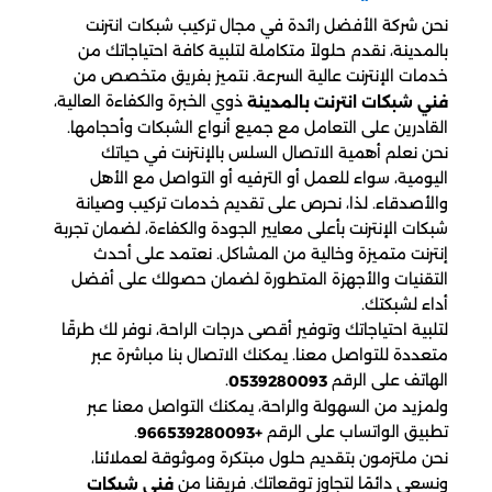
نحن شركة الأفضل رائدة في مجال تركيب شبكات انترنت
بالمدينة، نقدم حلولاً متكاملة لتلبية كافة احتياجاتك من
خدمات الإنترنت عالية السرعة. نتميز بفريق متخصص من
ذوي الخبرة والكفاءة العالية،
فني شبكات انترنت بالمدينة
القادرين على التعامل مع جميع أنواع الشبكات وأحجامها.
نحن نعلم أهمية الاتصال السلس بالإنترنت في حياتك
اليومية، سواء للعمل أو الترفيه أو التواصل مع الأهل
والأصدقاء. لذا، نحرص على تقديم خدمات تركيب وصيانة
شبكات الإنترنت بأعلى معايير الجودة والكفاءة، لضمان تجربة
إنترنت متميزة وخالية من المشاكل. نعتمد على أحدث
التقنيات والأجهزة المتطورة لضمان حصولك على أفضل
أداء لشبكتك.
لتلبية احتياجاتك وتوفير أقصى درجات الراحة، نوفر لك طرقًا
متعددة للتواصل معنا. يمكنك الاتصال بنا مباشرة عبر
الهاتف على الرقم
.
0539280093
ولمزيد من السهولة والراحة، يمكنك التواصل معنا عبر
تطبيق الواتساب على الرقم
.
+966539280093
نحن ملتزمون بتقديم حلول مبتكرة وموثوقة لعملائنا،
ونسعى دائمًا لتجاوز توقعاتك. فريقنا من
فني شبكات