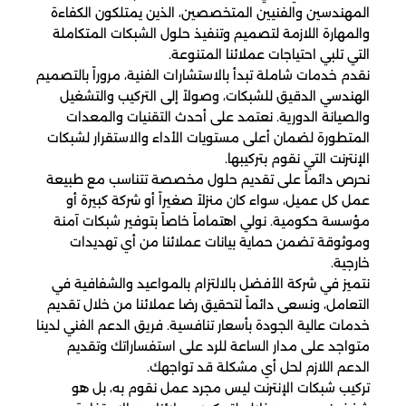
المهندسين والفنيين المتخصصين، الذين يمتلكون الكفاءة
والمهارة اللازمة لتصميم وتنفيذ حلول الشبكات المتكاملة
التي تلبي احتياجات عملائنا المتنوعة.
نقدم خدمات شاملة تبدأ بالاستشارات الفنية، مروراً بالتصميم
الهندسي الدقيق للشبكات، وصولاً إلى التركيب والتشغيل
والصيانة الدورية. نعتمد على أحدث التقنيات والمعدات
المتطورة لضمان أعلى مستويات الأداء والاستقرار لشبكات
الإنترنت التي نقوم بتركيبها.
نحرص دائماً على تقديم حلول مخصصة تتناسب مع طبيعة
عمل كل عميل، سواء كان منزلاً صغيراً أو شركة كبيرة أو
مؤسسة حكومية. نولي اهتماماً خاصاً بتوفير شبكات آمنة
وموثوقة تضمن حماية بيانات عملائنا من أي تهديدات
خارجية.
نتميز في شركة الأفضل بالالتزام بالمواعيد والشفافية في
التعامل، ونسعى دائماً لتحقيق رضا عملائنا من خلال تقديم
خدمات عالية الجودة بأسعار تنافسية. فريق الدعم الفني لدينا
متواجد على مدار الساعة للرد على استفساراتك وتقديم
الدعم اللازم لحل أي مشكلة قد تواجهك.
تركيب شبكات الإنترنت ليس مجرد عمل نقوم به، بل هو