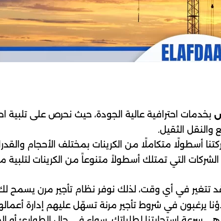
بخدمات احترافية عالية الجودة، حيث نحرص على تلبية اح
ض
ع والنقل الثقيل.
كتنا أسطولًا متكاملًا من الكرينات بمختلف الأحجام والقدر
ركات التي تمتلك أسطولاً متنوعاً من الكرينات لتلبية مخ
د تتغير في أي وقت، لذلك نوفر نظام تأجير مرن يسمح لك ب
نا يرغبون في شروط تأجير مرنة تسهّل عليهم إدارة أعماله
ا هي سرعة استجابتنا لطلباتك، سواء في حال الطوارئ أو ا