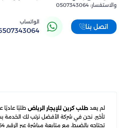
والاستفسار: 0507343064
الواتساب
اتصل بنا
6507343064
لم يعد
طلبًا عاديًا
طلب كرين للإيجار الرياض
تأخير. نحن في شركة الأفضل نرتب لك الخدمة 