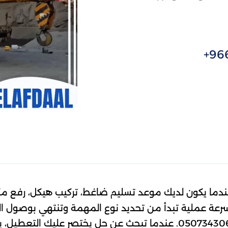
+96
 عندما يكون لديك موعد تسليم ضاغط، تركيب هيكل، رفع مك
بسرعة عملية تبدأ من تحديد نوع المهمة وتنتهي بوصول 
تحتاجه بالضبط، مع متابعة مباشرة عبر الرقم 0507343064. عندما تبحث عن حل