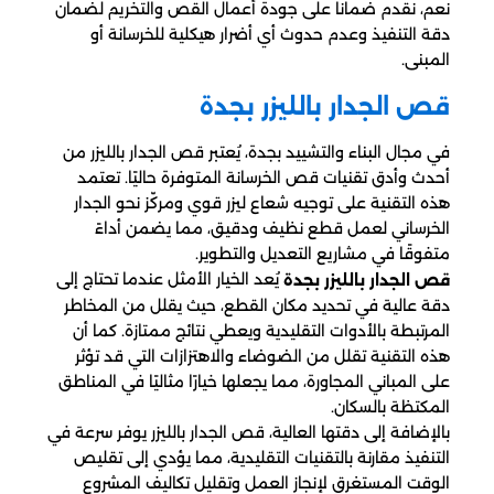
نعم، نقدم ضماناً على جودة أعمال القص والتخريم لضمان
دقة التنفيذ وعدم حدوث أي أضرار هيكلية للخرسانة أو
المبنى.
قص الجدار بالليزر بجدة
في مجال البناء والتشييد بجدة، يُعتبر قص الجدار بالليزر من
أحدث وأدق تقنيات قص الخرسانة المتوفرة حاليًا. تعتمد
هذه التقنية على توجيه شعاع ليزر قوي ومركّز نحو الجدار
الخرساني لعمل قطع نظيف ودقيق، مما يضمن أداءً
متفوقًا في مشاريع التعديل والتطوير.
يُعد الخيار الأمثل عندما تحتاج إلى
قص الجدار بالليزر بجدة
دقة عالية في تحديد مكان القطع، حيث يقلل من المخاطر
المرتبطة بالأدوات التقليدية ويعطي نتائج ممتازة. كما أن
هذه التقنية تقلل من الضوضاء والاهتزازات التي قد تؤثر
على المباني المجاورة، مما يجعلها خيارًا مثاليًا في المناطق
المكتظة بالسكان.
بالإضافة إلى دقتها العالية، قص الجدار بالليزر يوفر سرعة في
التنفيذ مقارنة بالتقنيات التقليدية، مما يؤدي إلى تقليص
الوقت المستغرق لإنجاز العمل وتقليل تكاليف المشروع