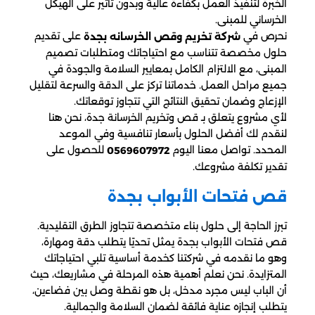
الخبرة لتنفيذ العمل بكفاءة عالية وبدون تأثير على الهيكل
الخرساني للمبنى.
نحرص في
على تقديم
شركة تخريم وقص الخرسانه بجدة
حلول مخصصة تتناسب مع احتياجاتك ومتطلبات تصميم
المبنى، مع الالتزام الكامل بمعايير السلامة والجودة في
جميع مراحل العمل. خدماتنا تركز على الدقة والسرعة لتقليل
الإزعاج وضمان تحقيق النتائج التي تتجاوز توقعاتك.
لأي مشروع يتعلق بـ قص وتخريم الخرسانة جدة، نحن هنا
لنقدم لك أفضل الحلول بأسعار تنافسية وفي الموعد
المحدد. تواصل معنا اليوم
للحصول على
0569607972
تقدير تكلفة مشروعك.
قص فتحات الأبواب بجدة
تبرز الحاجة إلى حلول بناء متخصصة تتجاوز الطرق التقليدية.
قص فتحات الأبواب بجدة يمثل تحديًا يتطلب دقة ومهارة،
وهو ما نقدمه في شركتنا كخدمة أساسية تلبي احتياجاتك
المتزايدة. نحن نعلم أهمية هذه المرحلة في مشاريعك، حيث
أن الباب ليس مجرد مدخل، بل هو نقطة وصل بين فضاءين،
يتطلب إنجازه عناية فائقة لضمان السلامة والجمالية.