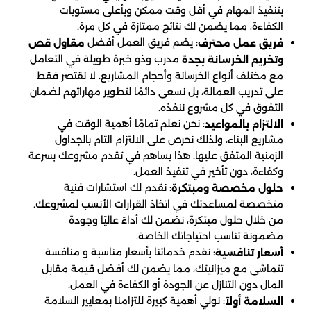
بتنفيذ المهام في أقل وقت ممكن وبأعلى مستويات
الكفاءة، مما يضمن لك نتائج ممتازة في كل مرة.
: يضم فريق العمل أفضل
فريق عمل محترف
مقاول قص
مدرب وذو خبرة طويلة في التعامل
وتخريم الخرسانة بجدة
مع مختلف أنواع الخرسانة وأحجام المشاريع. لا نقتصر فقط
على تدريب العمالة، بل نسعى دائمًا لتطوير مهاراتهم لضمان
التفوق في كل مشروع ننفذه.
: نحن نعلم تمامًا أهمية الوقت في
الالتزام بالمواعيد
مشاريع البناء، ولذلك نحرص على الالتزام التام بالجداول
الزمنية المتفق عليها. هذا يساهم في تقدم مشروعك بسرعة
وكفاءة، دون تأخير في تنفيذ العمل.
: نقدم لك استشارات فنية
حلول مخصصة ومبتكرة
متخصصة لمساعدتك في اتخاذ القرارات الأنسب لمشروعك.
من خلال حلول مبتكرة، نضمن لك أداءً عاليًا وجودة
مضمونة تناسب احتياجاتك الخاصة.
: نقدم خدماتنا بأسعار مناسبة و منافسة
أسعار تنافسية
تتماشى مع ميزانيتك، مما يضمن لك أفضل قيمة مقابل
المال دون التنازل عن الجودة أو الكفاءة في العمل.
: نولي أهمية كبيرة للتزامنا بمعايير السلامة
السلامة أولاً