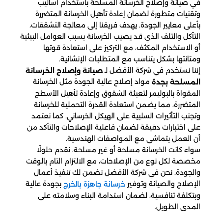
في صيانة وإصلاح الخرسانة المسلحة باستخدام أساليب
وتقنيات متطورة لضمان إعادة تأهيل الخرسانة المتضررة
بأعلى معايير الجودة. يهدف فريقنا إلى معالجة التشققات،
التآكل والتلف الذي قد يصيب الخرسانة بسبب العوامل البيئية
أو الاستخدام المكثف، مع التركيز على استعادة قوتها
ومتانتها بشكل يتناسب مع المتطلبات الإنشائية.
إننا نستخدم في شركة الأفضل لـ
صيانة وإصلاح الخرسانة
مواد إصلاح عالية الجودة مثل الخرسانة
المسلحة بجدة
المقواة بالبوليمر لتعبئة الشقوق وإعادة تأهيل الأسطح
المتضررة، مما يضمن استعادة القدرة التحملية للخرسانة
وتجنب التأثيرات السلبية على الهيكل الخرساني. كما نعتمد
على اختبارات دقيقة لضمان فاعلية الإصلاحات والتأكد من
أن العمل يتماشى مع المواصفات الهندسية.
سواء كانت الخرسانة مسلحة أو غير مسلحة، نقدم حلولًا
مخصصة لكل نوع من الإصلاحات، مع الالتزام التام بالوقت
والجودة. نحن في شركة الأفضل نضمن لك تنفيذ أعمال
الإصلاح والصيانة وتوفير
بجودة عالية
خرسانة جاهزة بالخرج
وبتكلفة تنافسية، لضمان استدامة البناء وسلامته على
المدى الطويل.