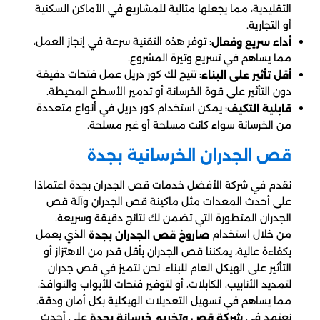
التقليدية، مما يجعلها مثالية للمشاريع في الأماكن السكنية
أو التجارية.
: توفر هذه التقنية سرعة في إنجاز العمل،
أداء سريع وفعال
مما يساهم في تسريع وتيرة المشروع.
: تتيح لك كور دريل عمل فتحات دقيقة
أقل تأثير على البناء
دون التأثير على قوة الخرسانة أو تدمير الأسطح المحيطة.
: يمكن استخدام كور دريل في أنواع متعددة
قابلية التكيف
من الخرسانة سواء كانت مسلحة أو غير مسلحة.
قص الجدران الخرسانية بجدة
نقدم في شركة الأفضل خدمات قص الجدران بجدة اعتمادًا
على أحدث المعدات مثل ماكينة قص الجدران وآلة قص
الجدران المتطورة التي تضمن لك نتائج دقيقة وسريعة.
من خلال استخدام
الذي يعمل
صاروخ قص الجدران بجدة
بكفاءة عالية، يمكننا قص الجدران بأقل قدر من الاهتزاز أو
التأثير على الهيكل العام للبناء. نحن نتميز في قص جدران
لتمديد الأنابيب، الكابلات، أو لتوفير فتحات للأبواب والنوافذ،
مما يساهم في تسهيل التعديلات الهيكلية بكل أمان ودقة.
نعتمد في
على أحدث
شركة قص وتخريم خرسانة بجدة