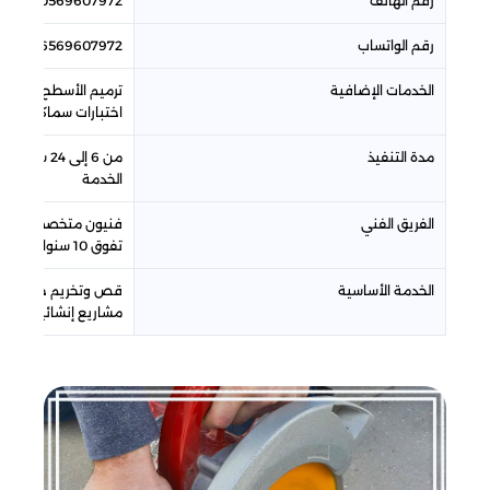
رقم الهاتف
0569607972
رقم الواتساب
966569607972
الخدمات الإضافية
ترميم الأسطح بعد ا
اختبارات سماكة الخرس
مدة التنفيذ
من 6 إلى 4
الخدمة
الفريق الفني
فنيون متخصصون في أ
تفوق 10 سنوات في جدة
الخدمة الأساسية
قص وتخريم جميع أنواع
مشاريع إنشائية – جسو