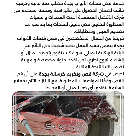
خدمة قص فتحات الأبواب بجدة تتطلب دقة عالية وحرفية
فائقة لضمان الحصول على نتائج آمنة ومتقنة. نستخدم في
شركة الأفضل المعتمدة أحدث المعدات والتقنيات
المتطورة لتحقيق قص دقيق للفتحات بما يتناسب مع
تصميم المبنى ومتطلباتك.
فريقنا من العمال المتخصصين في
قص فتحات الأبواب
يضمن تنفيذ العمل بدقة شديدة دون التأثير على
بجدة
البنية الهيكلية للمبنى. سواء كنت تقوم بتجديد المنزل أو
إنشاء مشروع تجاري، نحن نقدم حلولاً مخصصة و مهنية
تضمن لك النتيجة المثالية.
نحرص في
على أن يتم
شركة قص وتخريم خرسانة بجدة
القص وفقًا للمواصفات المطلوبة، مع الالتزام التام بمعايير
السلامة لتفادي أي ضرر للمبنى أو المحيط.