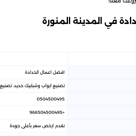
روعك معنا!
ة في المدينة المنورة
افضل اعمال الحدادة
تصنيع ابواب وشبابيك حديد، تصنيع
0504500495
+966504500495
نقدم ارخص سعر بأعلى جودة