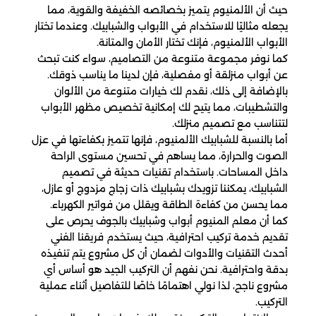
حيث أن الألمنيوم يتميز بخصائصه الخفيفة والقوية، مما
يجعله مثاليًا للاستخدام في الأبواب والشبابيك. وعندما تختار
الأبواب الألمنيوم، فإنك تختار الأمان والمتانة.
كما نوفر مجموعة متنوعة من التصاميم، سواء كنت تبحث
عن أبواب منزلقة أو مفصلية، فإن لدينا ما يناسب ذوقك.
بالإضافة إلى ذلك، نقدم لك خيارات متنوعة من الألوان
والتشطيبات، مما يتيح لك إمكانية تخصيص مظهر الأبواب
لتتناسب مع تصميم منزلك.
أما بالنسبة للشبابيك الألمنيوم، فإنها تتميز بكفاءتها في عزل
الصوت والحرارة، مما يساهم في تحسين مستوى الراحة
داخل المساحات. باستخدام تقنيات حديثة في تصميم
الشبابيك، يمكننا تزويدك بشبابيك ذات زجاج مزدوج أو عازل،
مما يحسن من كفاءة الطاقة ويقلل من فواتير الكهرباء.
كما أن معلم المنيوم أبواب وشبابيك بالجوف يحرص على
تقديم خدمة تركيب احترافية، حيث يستخدم فريقنا الفني
أحدث التقنيات والأدوات لضمان أن كل مشروع يتم تنفيذه
بدقة واحترافية. نحن نفهم أن التركيب الجيد هو أساس أي
مشروع ناجح، لذا نولي اهتمامًا خاصًا للتفاصيل أثناء عملية
التركيب.