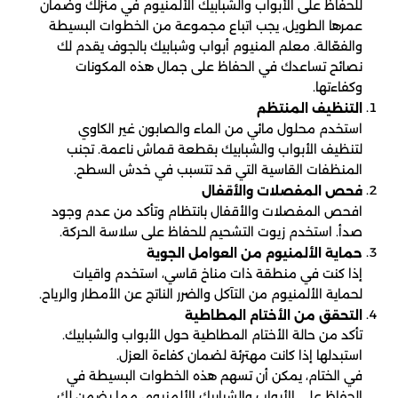
للحفاظ على الأبواب والشبابيك الألمنيوم في منزلك وضمان
عمرها الطويل، يجب اتباع مجموعة من الخطوات البسيطة
والفعّالة. معلم المنيوم أبواب وشبابيك بالجوف يقدم لك
نصائح تساعدك في الحفاظ على جمال هذه المكونات
وكفاءتها.
التنظيف المنتظم
استخدم محلول مائي من الماء والصابون غير الكاوي
لتنظيف الأبواب والشبابيك بقطعة قماش ناعمة. تجنب
المنظفات القاسية التي قد تتسبب في خدش السطح.
فحص المفصلات والأقفال
افحص المفصلات والأقفال بانتظام وتأكد من عدم وجود
صدأ. استخدم زيوت التشحيم للحفاظ على سلاسة الحركة.
حماية الألمنيوم من العوامل الجوية
إذا كنت في منطقة ذات مناخ قاسي، استخدم واقيات
لحماية الألمنيوم من التآكل والضرر الناتج عن الأمطار والرياح.
التحقق من الأختام المطاطية
تأكد من حالة الأختام المطاطية حول الأبواب والشبابيك.
استبدلها إذا كانت مهترئة لضمان كفاءة العزل.
في الختام، يمكن أن تسهم هذه الخطوات البسيطة في
الحفاظ على الأبواب والشبابيك الألمنيوم، مما يضمن لك