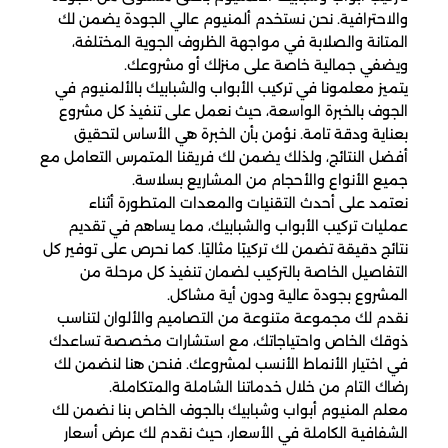
والاحترافية. نحن نستخدم ألمنيوم عالي الجودة يضمن لك
المتانة والصلابة في مواجهة الظروف الجوية المختلفة،
ويضفي جمالية خاصة على منزلك أو مشروعك.
يتميز معلمونا في تركيب الأبواب والشبابيك بالألمنيوم في
الجوف بالخبرة الواسعة، حيث نعمل على تنفيذ كل مشروع
بعناية ودقة تامة. نؤمن بأن الخبرة هي الأساس لتحقيق
أفضل النتائج، ولذلك يضمن لك فريقنا المتمرس التعامل مع
جميع الأنواع والأحجام من المشاريع بسلاسة.
نعتمد على أحدث التقنيات والمعدات المتطورة أثناء
عمليات تركيب الأبواب والشبابيك، مما يساهم في تقديم
نتائج دقيقة تضمن لك تركيبًا مثاليًا. كما نحرص على توفير كل
التفاصيل الخاصة بالتركيب لضمان تنفيذ كل مرحلة من
المشروع بجودة عالية ودون أية مشاكل.
نقدم لك مجموعة متنوعة من التصاميم والألوان لتناسب
ذوقك الخاص واحتياجاتك، مع استشارات مخصصة تساعدك
في اختيار الأنماط الأنسب لمشروعك. فنحن هنا لنضمن لك
رضاك التام من خلال خدماتنا الشاملة والمتكاملة.
معلم المنيوم أبواب وشبابيك بالجوف الخاص بنا نضمن لك
الشفافية الكاملة في الأسعار، حيث نقدم لك عرض أسعار