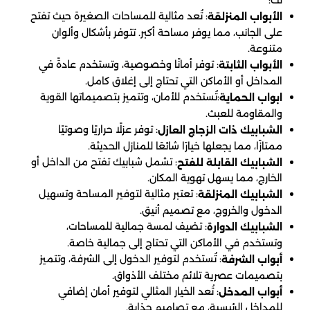
لك:
: تُعد مثالية للمساحات الصغيرة حيث تفتح
الأبواب المنزلقة
على الجانب، مما يوفر مساحة أكبر. تتوفر بأشكال وألوان
متنوعة.
: توفر أمانًا وخصوصية، وتستخدم عادةً في
الأبواب الثابتة
المداخل أو الأماكن التي تحتاج إلى إغلاق كامل.
:تُستخدم للأمان، وتتميز بتصميماتها القوية
ابواب الحماية
والمقاومة للعبث.
: توفر عزلًا حراريًا وصوتيًا
الشبابيك ذات الزجاج العازل
ممتازًا، مما يجعلها خيارًا شائعًا للمنازل الحديثة.
: تشمل شبابيك تفتح من الداخل أو
الشبابيك القابلة للفتح
الخارج، مما يسهل تهوية المكان.
: تعتبر مثالية لتوفير المساحة وتسهيل
الشبابيك المنزلقة
الدخول والخروج، مع تصميم أنيق.
: تضيف لمسة جمالية للمساحات،
الشبابيك الدوارة
وتستخدم في الأماكن التي تحتاج إلى جمالية خاصة.
: تُستخدم لتوفير الدخول إلى الشرفة، وتتميز
أبواب الشرفة
بتصميمات عصرية تلائم مختلف الأذواق.
: تُعد الخيار المثالي لتوفير أمان إضافي
أبواب المدخل
للمداخل الرئيسية، مع تصاميم جذابة.