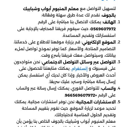
لتسهيل التواصل مع
معلم المنيوم أبواب وشبابيك
، نقدم لك عدة طرق سهلة وفعّالة:
بالجوف
: يمكنك الاتصال بنا مباشرة على الرقم
الهاتف
، حيث سيقوم فريقنا المحترف بالإجابة على
0569607972
استفساراتك وتقديم المساعدة.
: قم بزيارة موقعنا للاطلاع على خدماتنا،
الموقع الإلكتروني
التصاميم المتاحة، والأسعار. كما نوفر نموذج تواصل لملء
بياناتك، وسيتواصل معك فريقنا بأسرع وقت.
: نحن متواجدون
التواصل عبر وسائل التواصل الاجتماعي
على فيسبوك و
. يمكنك متابعتنا للحصول على
إنستغرام
أحدث العروض والأخبار، وإذا كان لديك أي استفسار، يمكن
إرسال رسالة مباشرة وسنرد عليك سريعًا.
: للتواصل الفوري، يمكنك إرسال رسالة عبر واتساب
واتساب
على الرقم
.
+966569607972
: نحن نوفر استشارات مجانية. يمكنك
الاستشارات المجانية
تحديد موعد لزيارة الموقع، حيث نقوم بتقييم المساحة
وتقديم الحلول المناسبة لاحتياجاتك.
معلم المنيوم أبواب وشبابيك بالجوف الخاص بنا يؤمن بأن