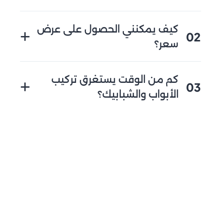
كيف يمكنني الحصول على عرض
02
سعر؟
يمكنك الاتصال بنا مباشرة أو زيارة موقعنا
كم من الوقت يستغرق تركيب
الإلكتروني لطلب عرض سعر. سنقوم بتقييم
03
الأبواب والشبابيك؟
احتياجاتك وتقديم عرض مناسب لك.
يعتمد وقت التركيب على حجم المشروع ونوع
المنتجات المطلوبة، ولكننا نسعى لإكمال العمل
في أقصر وقت ممكن دون التضحية بالجودة.