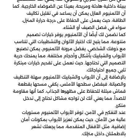
ببيئة داخلية هادئة ومريحة، بعيدًا عن الضوضاء الخارجية. كما
أن الألمنيوم العازل يمكن أن يساعد في تقليل تكاليف
الطاقة، حيث يعمل على الحفاظ على درجة حرارة المنزل،
سواء في فصل الصيف أو الشتاء.
كما نضمن لك أيضًا أن الألمنيوم يوفر خيارات تصميم
متنوعة، مما يتيح لك اختيار الألوان والتشطيبات التي تتناسب
مع ذوقك الشخصي. بفضل مرونة الألمنيوم، يمكن تصنيع
الأبواب والشبابيك بأشكال وأحجام مختلفة، مما يمنحك حرية
التصميم التي تحتاجها. حيث نعمل على تقديم خيارات مبتكرة
تلبي جميع احتياجاتك.
بالإضافة إلى أن الأبواب والشبابيك الألمنيوم سهلة التنظيف
والصيانة. فبفضل سطحها الأملس، يكفي مسحها بقطعة
قماش مبللة للحفاظ على مظهرها الجذاب. كما أنها مقاومة
للصدأ، مما يعني أنك لن تواجه مشاكل تحتاج إلى تدخل
متكرر.
عند التفكير في الأمن، توفر الأبواب الألمنيوم مستويات
عالية من الأمان. حيث يمكن تعزيز الأبواب بمكونات أمان
إضافية، مثل الأقفال المتقدمة، مما يجعلك تشعر
بالاطمئنان داخل منزلك.