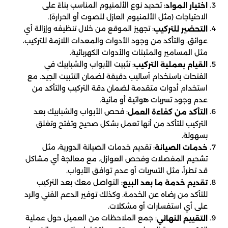
: تحديد نوع الألمنيوم المناسب بناءً على
اختيار المواد
الاحتياجات (مثل الألمنيوم العازل للصوت أو الحرارة).
: تجهيز الموقع من خلال تنظيفه وإزالة أي
التحضير للتركيب
عوائق. والتأكد من وجود الأدوات والمعدات اللازمة للتركيب،
مثل المسامير والمثبتات والأدوات الكهربائية.
: تثبيت الأبواب والشبابيك في
القيام بعملية التركيب
الفتحات باستخدام أساليب دقيقة لضمان التثبيت الجيد. مع
استخدام أدوات متقدمة لضمان دقة التركيب والتأكد من
عدم وجود تسربات هوائية أو مائية.
: فحص الأبواب والشبابيك بعد
التأكد من كفاءة العمل
التركيب للتأكد من أنها تعمل بشكل صحيح وتفتح وتغلق
بسهولة.
: تقديم خدمات الصيانة الدورية، مثل
خدمات الصيانة
تشحيم المفصلات وفحص العوازل. مع معالجة أي مشاكل
قد تطرأ، مثل التسربات أو عدم توافق الأبواب.
: التواصل معك بعد التركيب
تقديم خدمة ما بعد البيع
للتأكد من رضاه عن الخدمة. وكذلك توفير الدعم الفني والرد
على أي استفسارات أو مشكلات.
: جمع الملاحظات من العميل حول عملية
التقييم النهائي