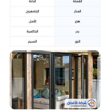
القشلة
الدانة
المنار
الجامعيين
هجر
الأمل
بدر
الحاكمية
النور
النسيم