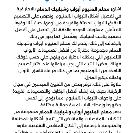
اشتهر
بالاحترافية
معلم المنيوم أبواب وشبابيك الدمام
في تفصيل أشكال الأبواب الألمنيوم. ونحرص على التصميم
الدقيق للأبواب الحديثة والفريدة من نوعها. حيث أننا نوفرها
لك بأعلى مستويات الجودة والدقة، لكي تحصل على أفضل
تصميم يناسب احتياجك، ومفُصل كما يدور في بالك.
بالإضافة إلى ذلك، يقدم لك معلم المنيوم أبواب وشبابيك
الدمام مجموعة مختارة من أفضل تصميمات الأبواب
الألمنيوم التي يمكنك الاختيار من بينهم. علي حسب ذوقك.
فهناك بعض الأشياء التي يجب مراعاتها عند اختيار تصميم
النافذة من الألومنيوم بما في ذلك مراعاة تناسق الألوان
وكذلك ديكور المنزل.
علاوة على ذلك، نوفر بعض من الفنيين المبدعين في مجال
الزخرفة. بحيث يتم إنشاء أفضل الزخارف والتصميمات الفريدة
على واجهات الأبواب الألمنيوم. مما يؤدي إلى تحسن
مظهرها وإعطاء الباب لمسة جمالية مختلفة.
يوفر
مجموعة من
معلم المنيوم أبواب وشبابيك الدمام
تشكيلات المفصلات والمقابض التي تتميز بأشكالها المختلفة
والمتنوعة. بالإضافة إلى أشكال المقابض التقليدية. علاوة
على ذلك نحن نوفر مقابض أبوب smart أهم ما يميزها بأنها