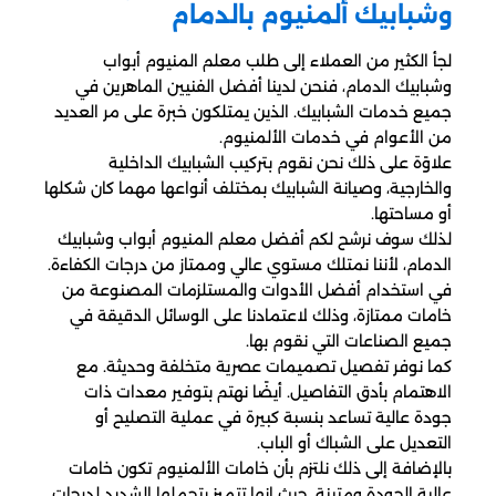
وشبابيك ألمنيوم بالدمام
لجأ الكثير من العملاء إلى طلب معلم المنيوم أبواب
وشبابيك الدمام، فنحن لدينا أفضل الفنيين الماهرين في
جميع خدمات الشبابيك. الذين يمتلكون خبرة على مر العديد
من الأعوام في خدمات الألمنيوم.
علاوًة على ذلك نحن نقوم بتركيب الشبابيك الداخلية
والخارجية، وصيانة الشبابيك بمختلف أنواعها مهما كان شكلها
أو مساحتها.
لذلك سوف نرشح لكم أفضل معلم المنيوم أبواب وشبابيك
الدمام، لأننا نمتلك مستوي عالي وممتاز من درجات الكفاءة.
في استخدام أفضل الأدوات والمستلزمات المصنوعة من
خامات ممتازة، وذلك لاعتمادنا على الوسائل الدقيقة في
جميع الصناعات التي نقوم بها.
كما نوفر تفصيل تصميمات عصرية متخلفة وحديثة. مع
الاهتمام بأدق التفاصيل. أيضًا نهتم بتوفير معدات ذات
جودة عالية تساعد بنسبة كبيرة في عملية التصليح أو
التعديل على الشباك أو الباب.
بالإضافة إلى ذلك نلتزم بأن خامات الألمنيوم تكون خامات
عالية الجودة ومتينة. حيث إنها تتميز بتحملها الشديد لدرجات