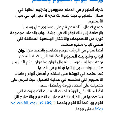
خبراء ألمنيوم في الدمام معروفون بخبرتهم العالية في
مجال الألمنيوم. حيث نقدم لك خبرة لا مثيل لها في مجال
الألمنيوم.
جميع أعمال الألمنيوم تتم على مستوى عالٍ ومميز،
بالإضافة إلى ذلك نوفر لك في ورشة ابواب بالدمام مجموعة
كبيرة من التصميمات والأشكال الهندسية المختلفة التي
تعطي للباب مظهر مختلف.
أيضًا نقوم في الورشة بتوفير تصاميم بالعديد من
الوان
المختلفة التي تضيف للمكان
ابواب وشبابيك المنيوم
بهجة. كما إننا نقوم باستعمال ألوان مفعولها دائم لأكثر من
عشر سنوات بدون إزالتها أو تغير في ألوانها.
كما نعتمد في الورشة على استخدام أفضل أنواع وخامات
الألمنيوم التي تستخدم في عملية التعديل، حيث نحرص على
حصولك على أفضل جودة وبأفضل سعر.
أيضًا نمتلك في الورشة أحدث المعدات التكنولوجية التي
نستخدمها في القيام بكافة عمليات التصنيع والتصليح التي
نقوم بها. كما أننا نقوم بخدمة
شركة تركيب وصيانة مصاعد
بأعلى جودة.
بمكة